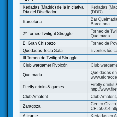
Kedadas (Madrid) de la Iniciativa
Kedadas (Madri
Día del Diseñador
(DDD)
Bar Queimada.
Barcelona
Barcelona.
Torneo de Twil
2º Torneo Twilight Struggle
Queimada
El Gran Chispazo
Torneo de Po
Quedadas Tecla Sala
Eventos lúdico
III Torneo de Twilight Struggle
Club wargamer Rvbicón
Club wargame
Queidadas en
Queimada
www.eldracde
Firefly drinks
Firefly drinks & games
http://www.fir
Club Amatent
Club Amatent,
Centro Cívico 
Zaragoza
CP: 50014 http
Alicante
Kedadas en Al