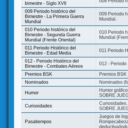
008 Periodo hi
bimestre - Siglo XVII
009 Periodo histórico del
009 Periodo hi
Bimestre - La Primera Guerra
Mundial.
Mundial
010 Periodo histórico del
010 Periodo h
Bimestre - Segunda Guerra
Mundial (Frent
Mundial (Frente Oriental)
011 Periodo Histórico del
011 Periodo H
Bimestre - Edad Media
012 - Periodo Histórico del
012 - Periodo
Bimestre - Combates Aéreos
Premios BSK
Premios BSK
Nominados
Nominados (fa
Humor gráfico
Humor
SOBRE JUEG
Curiosidades.
Curiosidades
SOBRE JUEG
Juegos de Ing
Pasatiempos
Rompecabezas
deductiva/indu