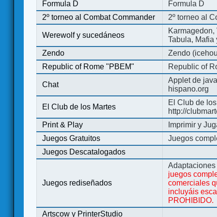
Formula D
Formula D
2º torneo al Combat Commander
2º torneo al
Karmagedon, W
Werewolf y sucedáneos
Tabula, Mafia
Zendo
Zendo (iceho
Republic of Rome "PBEM"
Republic of 
Applet de jav
Chat
hispano.org
El Club de los
El Club de los Martes
http://clubmar
Print & Play
Imprimir y Jug
Juegos Gratuitos
Juegos complet
Juegos Descatalogados
Adaptaciones 
juegos comple
Juegos rediseñados
comerciales q
incluyáis esc
PROHIBIDO.
Artscow y PrinterStudio