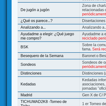
Zona de charl
De jugón a jugón
relacionadas 
periódicamen
¿Qué os parece...?
Disertaciones
Analizando a...
Analizando a..
Ayudadme a elegir: ¿Qué juego
Ayudadme a e
me compro?
reciclado per
Sobre la comu
BSK
fama.
Será re
Besequero de la Semana
Baronet o Be
Sondeos de o
Sondeos
periódicament
Distinciones
Distinciones 
Kedadas infor
Kedadas
asociaciones, 
jornadas "ofic
Madrid
Gen X de C/ P
TICHUMAD2K8 -Torneo de
1 er Torneo de
Tichu