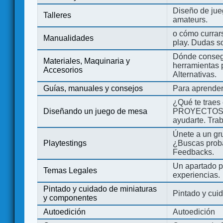
Diseño de jue
Talleres
amateurs.
o cómo currars
Manualidades
play. Dudas so
Dónde consegu
Materiales, Maquinaria y
herramientas 
Accesorios
Alternativas.
Guías, manuales y consejos
Para aprender
¿Qué te traes
Diseñando un juego de mesa
PROYECTOS co
ayudarte. Tra
Únete a un gru
Playtestings
¿Buscas probad
Feedbacks.
Un apartado pa
Temas Legales
experiencias.
Pintado y cuidado de miniaturas
Pintado y cui
y componentes
Autoedición
Autoedición