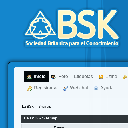
  Inicio
  Foro
Etiquetas
  Ezine
  Registrarse
  Webchat
  Ayuda
La BSK
»
Sitemap
La BSK - Sitemap