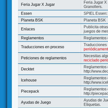
Feria Jugar X
Feria Jugar X Jugar
Granollers.
Essen
SPIEL Essen: 
Planeta BSK
Planeta BSK
Publicita otra
Enlaces
juegos de me
Reglamentos
Reglamentos d
Traducciones
Traducciones en proceso
periódicamen
Necesitas alg
Peticiones de reglamentos
reciclado per
Reglamentos d
Decktet
http://www.de
Reglamentos d
Icehouse
http://www.ic
Reglamentos 
Piecepack
http://piecepa
Ayudas de Jue
Ayudas de Juego
Etiquetas.