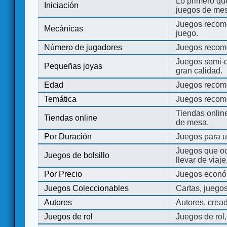
Lo primero que
Iniciación
juegos de mes
Juegos recome
Mecánicas
juego.
Número de jugadores
Juegos recom
Juegos semi-d
Pequeñas joyas
gran calidad.
Edad
Juegos recom
Temática
Juegos recom
Tiendas onli
Tiendas online
de mesa.
Por Duración
Juegos para u
Juegos que o
Juegos de bolsillo
llevar de viaje
Por Precio
Juegos económ
Juegos Coleccionables
Cartas, juego
Autores
Autores, crea
Juegos de rol
Juegos de rol,