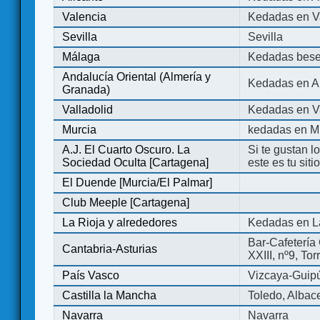
Valencia
Kedadas en V
Sevilla
Sevilla
Málaga
Kedadas bese
Andalucía Oriental (Almería y
Kedadas en An
Granada)
Valladolid
Kedadas en Va
Murcia
kedadas en M
A.J. El Cuarto Oscuro. La
Si te gustan l
Sociedad Oculta [Cartagena]
este es tu sit
El Duende [Murcia/El Palmar]
Club Meeple [Cartagena]
La Rioja y alrededores
Kedadas en L
Bar-Cafetería 
Cantabria-Asturias
XXIII, nº9, To
País Vasco
Vizcaya-Guip
Castilla la Mancha
Toledo, Albac
Navarra
Navarra