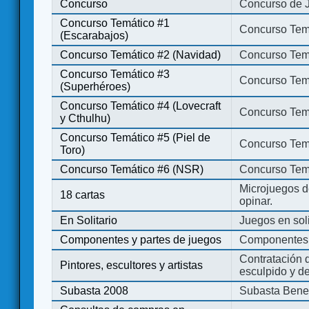
Concurso
Concurso de 
Concurso Temático #1
Concurso Temá
(Escarabajos)
Concurso Temático #2 (Navidad)
Concurso Tem
Concurso Temático #3
Concurso Tem
(Superhéroes)
Concurso Temático #4 (Lovecraft
Concurso Temá
y Cthulhu)
Concurso Temático #5 (Piel de
Concurso Temá
Toro)
Concurso Temático #6 (NSR)
Concurso Tem
Microjuegos d
18 cartas
opinar.
En Solitario
Juegos en soli
Componentes y partes de juegos
Componentes 
Contratación d
Pintores, escultores y artistas
esculpido y d
Subasta 2008
Subasta Bene