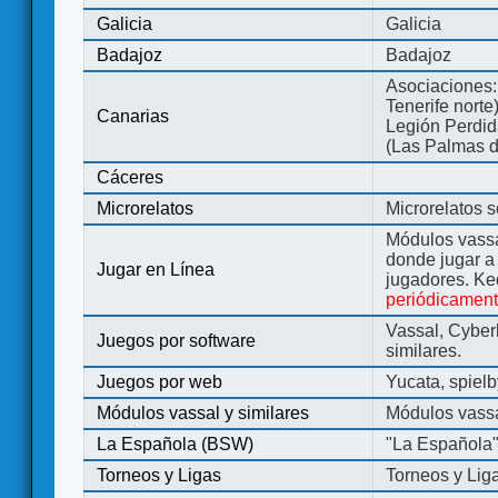
Galicia
Galicia
Badajoz
Badajoz
Asociaciones:
Tenerife norte
Canarias
Legión Perdida
(Las Palmas d
Cáceres
Microrelatos
Microrelatos 
Módulos vassa
donde jugar 
Jugar en Línea
jugadores. Ke
periódicamen
Vassal, Cyber
Juegos por software
similares.
Juegos por web
Yucata, spiel
Módulos vassal y similares
Módulos vassa
La Española (BSW)
"La Española
Torneos y Ligas
Torneos y Lig