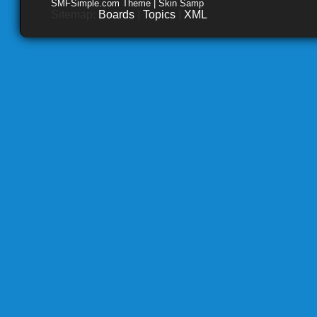
SMFSimple.com Theme | Skin Samp
Sitemap:
Boards
|
Topics
|
XML