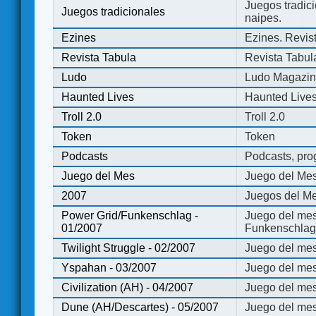
Juegos tradici
Juegos tradicionales
naipes.
Ezines
Ezines. Revist
Revista Tabula
Revista Tabul
Ludo
Ludo Magazi
Haunted Lives
Haunted Live
Troll 2.0
Troll 2.0
Token
Token
Podcasts
Podcasts, pro
Juego del Mes
Juego del Me
2007
Juegos del Me
Power Grid/Funkenschlag -
Juego del mes
01/2007
Funkenschlag 
Twilight Struggle - 02/2007
Juego del mes
Yspahan - 03/2007
Juego del me
Civilization (AH) - 04/2007
Juego del mes 
Dune (AH/Descartes) - 05/2007
Juego del me