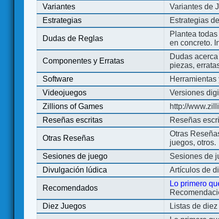
Variantes
Variantes de 
Estrategias
Estrategias d
Plantea todas
Dudas de Reglas
en concreto. 
Dudas acerca 
Componentes y Erratas
piezas, errata
Software
Herramientas 
Videojuegos
Versiones digi
Zillions of Games
http://www.zi
Reseñas escritas
Reseñas escri
Otras Reseñas 
Otras Reseñas
juegos, otros.
Sesiones de juego
Sesiones de 
Divulgación lúdica
Artículos de d
Lo primero qu
Recomendados
Recomendacion
Diez Juegos
Listas de die