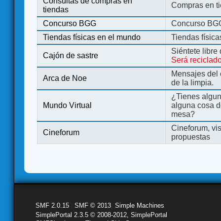
Consultas de compras en
Compras en ti
tiendas
Concurso BGG
Concurso BG
Tiendas físicas en el mundo
Tiendas físic
Siéntete libre
Cajón de sastre
Será reciclad
Mensajes del 
Arca de Noe
de la limpia.
¿Tienes algu
Mundo Virtual
alguna cosa d
mesa?
Cineforum, vis
Cineforum
propuestas
SMF 2.0.15
|
SMF © 2013
,
Simple Machines
SimplePortal 2.3.5 © 2008-2012, SimplePortal