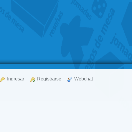
  Ingresar
  Registrarse
  Webchat