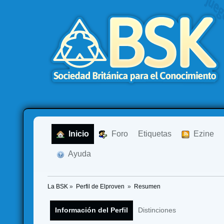
  Inicio
  Foro
Etiquetas
  Ezine
  Ayuda
La BSK
»
Perfil de Elproven 
»
Resumen
Información del Perfil
Distinciones