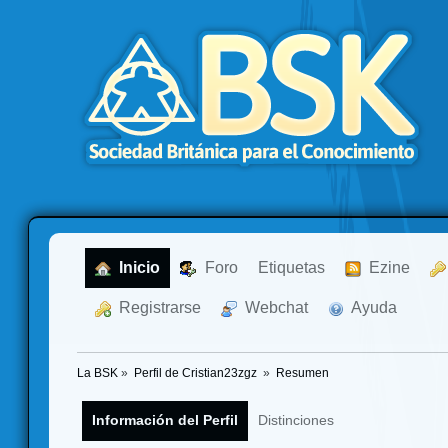
  Inicio
  Foro
Etiquetas
  Ezine
  Registrarse
  Webchat
  Ayuda
La BSK
»
Perfil de Cristian23zgz 
»
Resumen
Información del Perfil
Distinciones