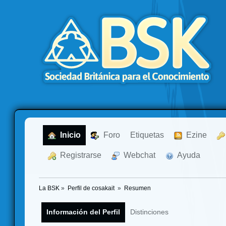
  Inicio
  Foro
Etiquetas
  Ezine
  Registrarse
  Webchat
  Ayuda
La BSK
»
Perfil de cosakait 
»
Resumen
Información del Perfil
Distinciones