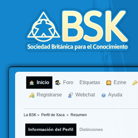
  Inicio
  Foro
Etiquetas
  Ezine
  Registrarse
  Webchat
  Ayuda
La BSK
»
Perfil de Xaca 
»
Resumen
Información del Perfil
Distinciones