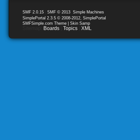
SMF 2.0.15
|
SMF © 2013
,
Simple Machines
SimplePortal 2.3.5 © 2008-2012, SimplePortal
SMFSimple.com Theme | Skin Samp
Sitemap:
Boards
|
Topics
|
XML