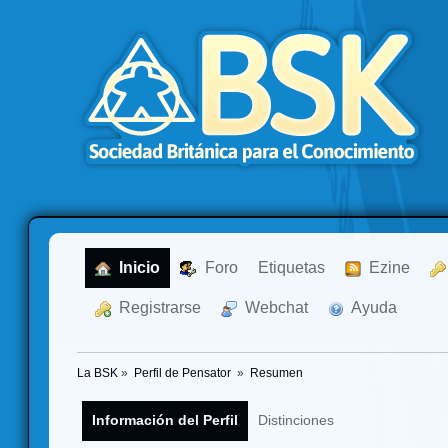
  Inicio
  Foro
Etiquetas
  Ezine
  Registrarse
  Webchat
  Ayuda
La BSK
»
Perfil de Pensator 
»
Resumen
Información del Perfil
Distinciones