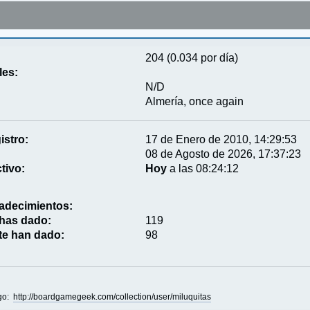
204 (0.034 por día)
les:
N/D
Almería, once again
istro:
17 de Enero de 2010, 14:29:53
08 de Agosto de 2026, 17:37:23
tivo:
Hoy
a las 08:24:12
adecimientos:
 has dado:
119
te han dado:
98
ngo:
http://boardgamegeek.com/collection/user/miluquitas