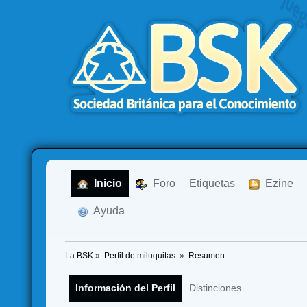
  Inicio
  Foro
Etiquetas
  Ezine
  Ayuda
La BSK
»
Perfil de miluquitas 
»
Resumen
Información del Perfil
Distinciones