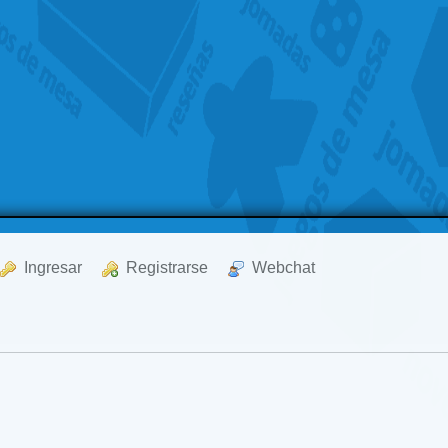
  Ingresar
  Registrarse
  Webchat