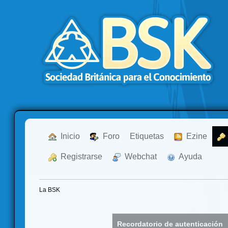
  Inicio
  Foro
Etiquetas
  Ezine
  Registrarse
  Webchat
  Ayuda
La BSK
Recordatorio de autenticación