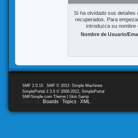
Si ha olvidado sus detalles
recuperados. Para empezar 
introduzca su nombre d
Nombre de Usuario/Emai
SMF 2.0.15
|
SMF © 2013
,
Simple Machines
SimplePortal 2.3.5 © 2008-2012, SimplePortal
SMFSimple.com Theme | Skin Samp
Sitemap:
Boards
|
Topics
|
XML