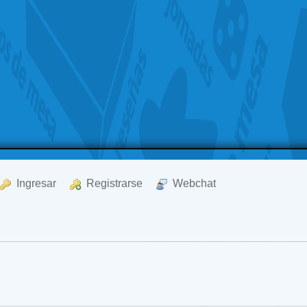
  Ingresar
  Registrarse
  Webchat