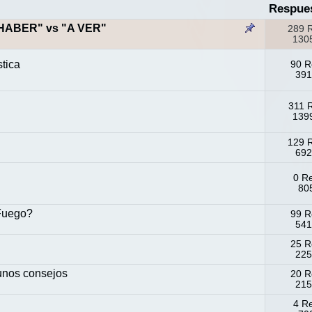
Respue
HABER" vs "A VER"
289 
1305
tica
90 R
391
311 
1399
129 
692
0 R
805
 Fuego?
99 R
541
25 R
225
 unos consejos
20 R
215
4 R