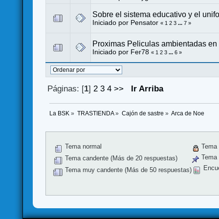
Sobre el sistema educativo y el unif
Iniciado por
Pensator
«
1
2
3
...
7
»
Proximas Peliculas ambientadas en
Iniciado por
Fer78
«
1
2
3
...
6
»
Páginas: [
1
]
2
3
4
>>
Ir Arriba
La BSK
»
TRASTIENDA
»
Cajón de sastre
»
Arca de Noe
Tema normal
Tema 
Tema f
Tema candente (Más de 20 respuestas)
Encu
Tema muy candente (Más de 50 respuestas)