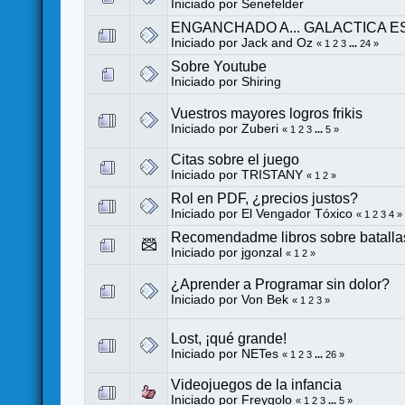
Iniciado por
Senefelder
ENGANCHADO A... GALACTICA E
Iniciado por
Jack and Oz
«
1
2
3
...
24
»
Sobre Youtube
Iniciado por
Shiring
Vuestros mayores logros frikis
Iniciado por Zuberi
«
1
2
3
...
5
»
Citas sobre el juego
Iniciado por
TRISTANY
«
1
2
»
Rol en PDF, ¿precios justos?
Iniciado por
El Vengador Tóxico
«
1
2
3
4
»
Recomendadme libros sobre batalla
Iniciado por
jgonzal
«
1
2
»
¿Aprender a Programar sin dolor?
Iniciado por
Von Bek
«
1
2
3
»
Lost, ¡qué grande!
Iniciado por
NETes
«
1
2
3
...
26
»
Videojuegos de la infancia
Iniciado por Freygolo
«
1
2
3
...
5
»