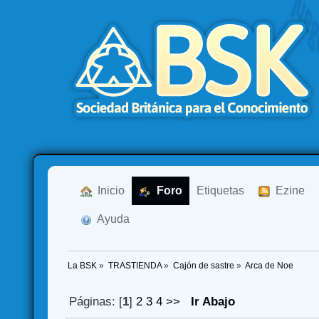
  Inicio
  Foro
Etiquetas
  Ezine
  Ayuda
La BSK
»
TRASTIENDA
»
Cajón de sastre
»
Arca de Noe
Páginas: [
1
]
2
3
4
>>
Ir Abajo