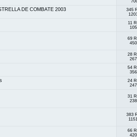
700
STRELLA DE COMBATE 2003
345 
1203
11 R
105
69 R
450
28 R
267
54 R
356
s
24 R
247
31 R
238
383 
1151
66 R
420