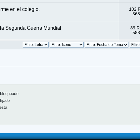
orme en el colegio.
102 
568
 la Segunda Guerra Mundial
89 R
588
bloqueado
ijado
esta