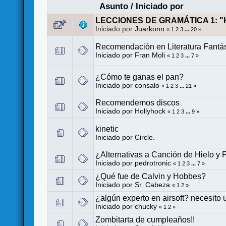
Asunto
/
Iniciado por
LECCIONES DE GRAMÁTICA 1: "
Iniciado por
Juarkonn
«
1
2
3
...
20
»
Recomendación en Literatura Fantás
Iniciado por
Fran Moli
«
1
2
3
...
7
»
¿Cómo te ganas el pan?
Iniciado por consalo
«
1
2
3
...
21
»
Recomendemos discos
Iniciado por
Hollyhock
«
1
2
3
...
9
»
kinetic
Iniciado por
Circle.
¿Alternativas a Canción de Hielo y
Iniciado por
pedrotronic
«
1
2
3
...
7
»
¿Qué fue de Calvin y Hobbes?
Iniciado por
Sr. Cabeza
«
1
2
»
¿algún experto en airsoft? necesito
Iniciado por
chucky
«
1
2
»
Zombitarta de cumpleaños!!