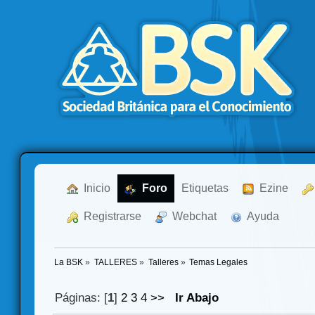
  Inicio
  Foro
Etiquetas
  Ezine
  Registrarse
  Webchat
  Ayuda
La BSK
»
TALLERES
»
Talleres
»
Temas Legales
Páginas: [
1
]
2
3
4
>>
Ir Abajo