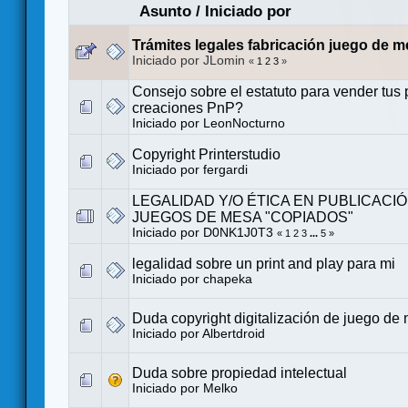
Asunto
/
Iniciado por
Trámites legales fabricación juego de 
Iniciado por JLomin
«
1
2
3
»
Consejo sobre el estatuto para vender tus 
creaciones PnP?
Iniciado por
LeonNocturno
Copyright Printerstudio
Iniciado por
fergardi
LEGALIDAD Y/O ÉTICA EN PUBLICACI
JUEGOS DE MESA "COPIADOS"
Iniciado por
D0NK1J0T3
«
1
2
3
...
5
»
legalidad sobre un print and play para mi
Iniciado por
chapeka
Duda copyright digitalización de juego de
Iniciado por
Albertdroid
Duda sobre propiedad intelectual
Iniciado por
Melko