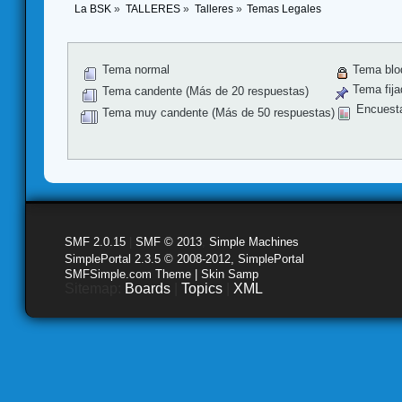
La BSK
»
TALLERES
»
Talleres
»
Temas Legales
Tema normal
Tema blo
Tema fija
Tema candente (Más de 20 respuestas)
Encuest
Tema muy candente (Más de 50 respuestas)
SMF 2.0.15
|
SMF © 2013
,
Simple Machines
SimplePortal 2.3.5 © 2008-2012, SimplePortal
SMFSimple.com Theme | Skin Samp
Sitemap:
Boards
|
Topics
|
XML