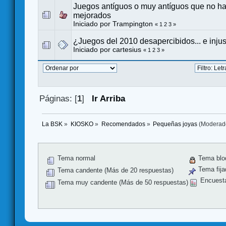
Juegos antíguos o muy antíguos que no h
mejorados
Iniciado por Trampington
«
1
2
3
»
¿Juegos del 2010 desapercibidos... e inj
Iniciado por
cartesius
«
1
2
3
»
Páginas: [
1
]
Ir Arriba
La BSK
»
KIOSKO
»
Recomendados
»
Pequeñas joyas
(Moderad
Tema normal
Tema blo
Tema fija
Tema candente (Más de 20 respuestas)
Encuest
Tema muy candente (Más de 50 respuestas)