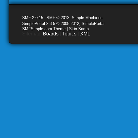
SMF 2.0.15
|
SMF © 2013
,
Simple Machines
SimplePortal 2.3.5 © 2008-2012, SimplePortal
SMFSimple.com Theme | Skin Samp
Sitemap:
Boards
|
Topics
|
XML