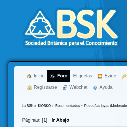
  Inicio
  Foro
Etiquetas
  Ezine
  Registrarse
  Webchat
  Ayuda
La BSK
»
KIOSKO
»
Recomendados
»
Pequeñas joyas
(Moderado
Páginas: [
1
]
Ir Abajo