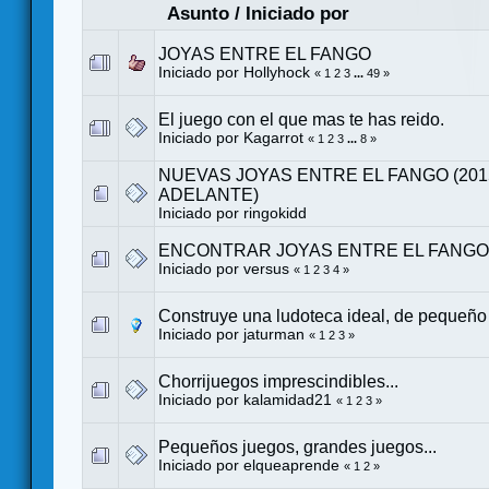
Asunto
/
Iniciado por
JOYAS ENTRE EL FANGO
Iniciado por
Hollyhock
«
1
2
3
...
49
»
El juego con el que mas te has reido.
Iniciado por
Kagarrot
«
1
2
3
...
8
»
NUEVAS JOYAS ENTRE EL FANGO (201
ADELANTE)
Iniciado por
ringokidd
ENCONTRAR JOYAS ENTRE EL FANGO
Iniciado por
versus
«
1
2
3
4
»
Construye una ludoteca ideal, de pequeño
Iniciado por
jaturman
«
1
2
3
»
Chorrijuegos imprescindibles...
Iniciado por
kalamidad21
«
1
2
3
»
Pequeños juegos, grandes juegos...
Iniciado por
elqueaprende
«
1
2
»