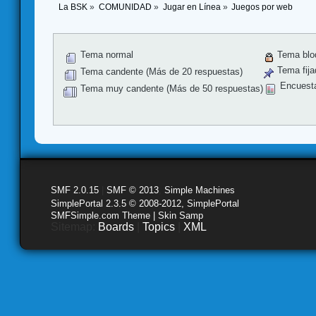
La BSK
»
COMUNIDAD
»
Jugar en Línea
»
Juegos por web
Tema normal
Tema blo
Tema fija
Tema candente (Más de 20 respuestas)
Encuest
Tema muy candente (Más de 50 respuestas)
SMF 2.0.15
|
SMF © 2013
,
Simple Machines
SimplePortal 2.3.5 © 2008-2012, SimplePortal
SMFSimple.com Theme | Skin Samp
Sitemap:
Boards
|
Topics
|
XML