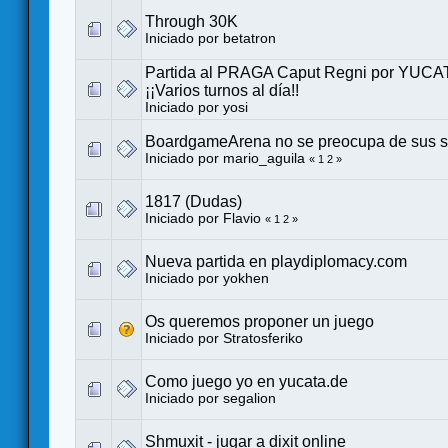
Through 30K
Iniciado por
betatron
Partida al PRAGA Caput Regni por YUCAT
¡¡Varios turnos al día!!
Iniciado por
yosi
BoardgameArena no se preocupa de sus su
Iniciado por
mario_aguila
«
1
2
»
1817 (Dudas)
Iniciado por
Flavio
«
1
2
»
Nueva partida en playdiplomacy.com
Iniciado por
yokhen
Os queremos proponer un juego
Iniciado por
Stratosferiko
Como juego yo en yucata.de
Iniciado por
segalion
Shmuxit - jugar a dixit online