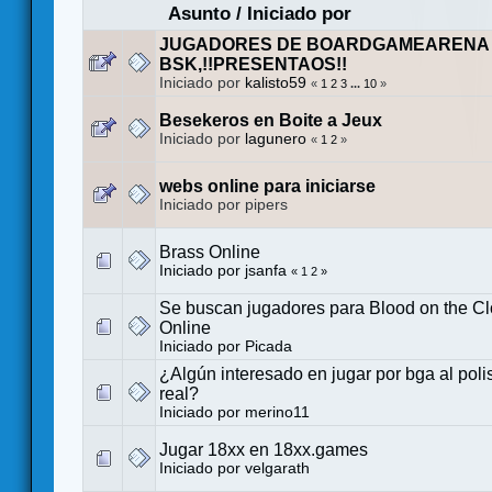
Asunto
/
Iniciado por
JUGADORES DE BOARDGAMEARENA 
BSK,!!PRESENTAOS!!
Iniciado por
kalisto59
«
1
2
3
...
10
»
Besekeros en Boite a Jeux
Iniciado por
lagunero
«
1
2
»
webs online para iniciarse
Iniciado por pipers
Brass Online
Iniciado por
jsanfa
«
1
2
»
Se buscan jugadores para Blood on the C
Online
Iniciado por
Picada
¿Algún interesado en jugar por bga al poli
real?
Iniciado por
merino11
Jugar 18xx en 18xx.games
Iniciado por
velgarath