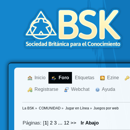
  Inicio
  Foro
Etiquetas
  Ezine
  Registrarse
  Webchat
  Ayuda
La BSK
»
COMUNIDAD
»
Jugar en Línea
»
Juegos por web
Páginas: [
1
]
2
3
...
12
>>
Ir Abajo