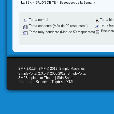
La BSK
»
SALÓN DE TE
»
Besequero de la Semana
Tema normal
Tema blo
Tema fija
Tema candente (Más de 20 respuestas)
Encuest
Tema muy candente (Más de 50 respuestas)
SMF 2.0.15
|
SMF © 2013
,
Simple Machines
SimplePortal 2.3.5 © 2008-2012, SimplePortal
SMFSimple.com Theme | Skin Samp
Sitemap:
Boards
|
Topics
|
XML