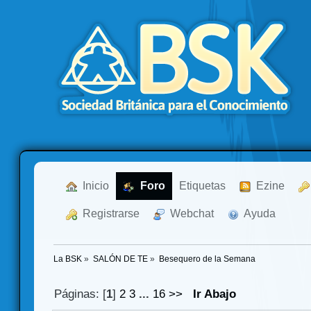
  Inicio
  Foro
Etiquetas
  Ezine
  Registrarse
  Webchat
  Ayuda
La BSK
»
SALÓN DE TE
»
Besequero de la Semana
Páginas: [
1
]
2
3
...
16
>>
Ir Abajo