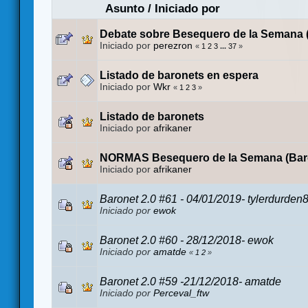
Asunto
/
Iniciado por
Debate sobre Besequero de la Semana 
Iniciado por
perezron
«
1
2
3
...
37
»
Listado de baronets en espera
Iniciado por
Wkr
«
1
2
3
»
Listado de baronets
Iniciado por
afrikaner
NORMAS Besequero de la Semana (Bar
Iniciado por
afrikaner
Baronet 2.0 #61 - 04/01/2019- tylerdurden
Iniciado por
ewok
Baronet 2.0 #60 - 28/12/2018- ewok
Iniciado por
amatde
«
1
2
»
Baronet 2.0 #59 -21/12/2018- amatde
Iniciado por
Perceval_ftw