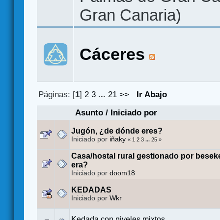
Gran Canaria)
Cáceres
Páginas: [
1
]
2
3
...
21
>>
Ir Abajo
Asunto
/
Iniciado por
Jugón, ¿de dónde eres?
Iniciado por
iñaky
«
1
2
3
...
25
»
Casa/hostal rural gestionado por bese
era?
Iniciado por
doom18
KEDADAS
Iniciado por
Wkr
Kedada con niveles mixtos