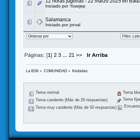
12 horas jugonas - 22 marzo 2025 en Bad
Iniciado por
Yosejep
Salamanca
Iniciado por
jorval
Páginas: [
1
]
2
3
...
21
>>
Ir Arriba
La BSK
»
COMUNIDAD
»
Kedadas
Tema normal
Tema blo
Tema fija
Tema candente (Más de 20 respuestas)
Encuest
Tema muy candente (Más de 50 respuestas)