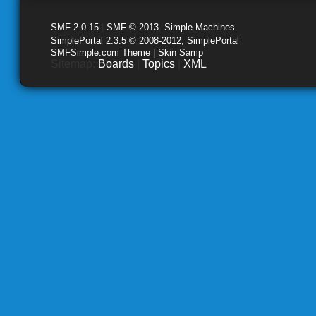
SMF 2.0.15
|
SMF © 2013
,
Simple Machines
SimplePortal 2.3.5 © 2008-2012, SimplePortal
SMFSimple.com Theme | Skin Samp
Sitemap:
Boards
|
Topics
|
XML