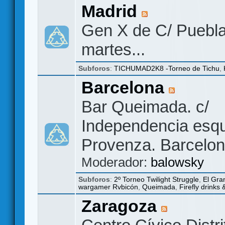
Madrid
Gen X de C/ Puebla
martes...
Subforos
:
TICHUMAD2K8 -Torneo de Tichu
,
Barcelona
Bar Queimada. c/
Independencia esq
Provenza. Barcelon
Moderador:
balowsky
Subforos
:
2º Torneo Twilight Struggle
,
El Gra
wargamer Rvbicón
,
Queimada
,
Firefly drinks
Zaragoza