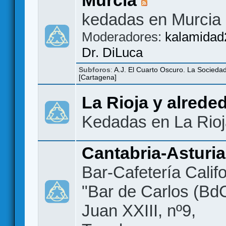
kedadas en Murcia
Moderadores:
kalamidad
Dr. DiLuca
Subforos
:
A.J. El Cuarto Oscuro. La Socieda
[Cartagena]
La Rioja y alrede
Kedadas en La Rio
Cantabria-Asturi
Bar-Cafetería Califo
"Bar de Carlos (BdC
Juan XXIII, nº9,