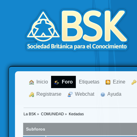
  Inicio
  Foro
Etiquetas
  Ezine
  Registrarse
  Webchat
  Ayuda
La BSK
»
COMUNIDAD
»
Kedadas
Subforos