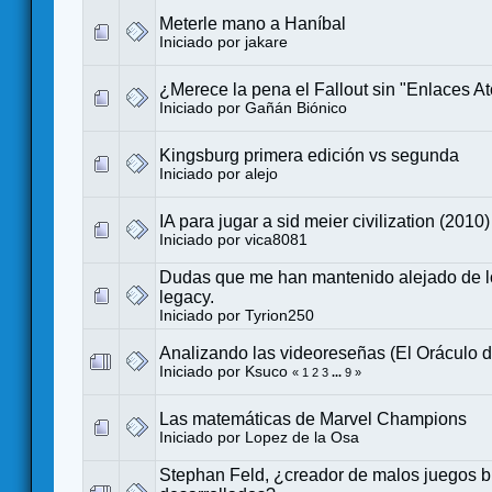
Meterle mano a Haníbal
Iniciado por
jakare
¿Merece la pena el Fallout sin "Enlaces A
Iniciado por
Gañán Biónico
Kingsburg primera edición vs segunda
Iniciado por
alejo
IA para jugar a sid meier civilization (2010)
Iniciado por
vica8081
Dudas que me han mantenido alejado de l
legacy.
Iniciado por
Tyrion250
Analizando las videoreseñas (El Oráculo d
Iniciado por
Ksuco
«
1
2
3
...
9
»
Las matemáticas de Marvel Champions
Iniciado por
Lopez de la Osa
Stephan Feld, ¿creador de malos juegos b