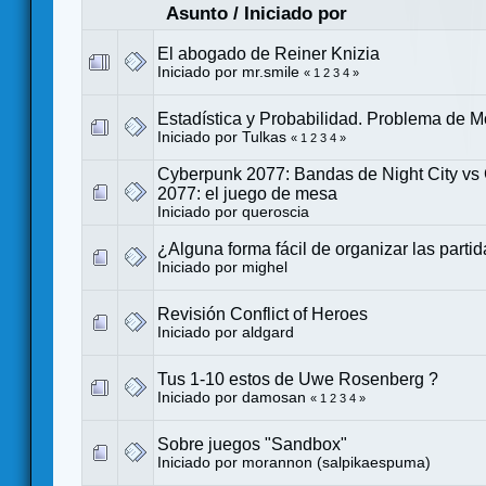
Asunto
/
Iniciado por
El abogado de Reiner Knizia
Iniciado por
mr.smile
«
1
2
3
4
»
Estadística y Probabilidad. Problema de M
Iniciado por
Tulkas
«
1
2
3
4
»
Cyberpunk 2077: Bandas de Night City vs
2077: el juego de mesa
Iniciado por
queroscia
¿Alguna forma fácil de organizar las parti
Iniciado por
mighel
Revisión Conflict of Heroes
Iniciado por
aldgard
Tus 1-10 estos de Uwe Rosenberg ?
Iniciado por
damosan
«
1
2
3
4
»
Sobre juegos "Sandbox"
Iniciado por
morannon (salpikaespuma)