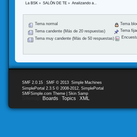
La BSK
»
SALÓN DE TE
»
Analizando a...
Tema normal
Tema blo
Tema fija
Tema candente (Más de 20 respuestas)
Encuest
Tema muy candente (Más de 50 respuestas)
SMF 2.0.15
|
SMF © 2013
,
Simple Machines
SimplePortal 2.3.5 © 2008-2012, SimplePortal
SMFSimple.com Theme | Skin Samp
Sitemap:
Boards
|
Topics
|
XML