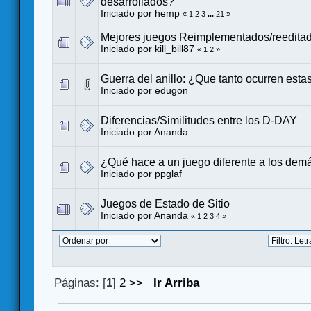
desarrollados?
Iniciado por
hemp
«
1
2
3
...
21
»
Mejores juegos Reimplementados/reedita
Iniciado por
kill_bill87
«
1
2
»
Guerra del anillo: ¿Que tanto ocurren esta
Iniciado por
edugon
Diferencias/Similitudes entre los D-DAY
Iniciado por
Ananda
¿Qué hace a un juego diferente a los dem
Iniciado por
ppglaf
Juegos de Estado de Sitio
Iniciado por
Ananda
«
1
2
3
4
»
Páginas: [
1
]
2
>>
Ir Arriba