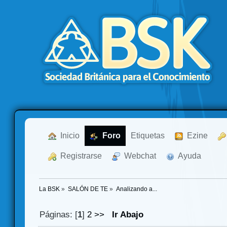
  Inicio
  Foro
Etiquetas
  Ezine
  Registrarse
  Webchat
  Ayuda
La BSK
»
SALÓN DE TE
»
Analizando a...
Páginas: [
1
]
2
>>
Ir Abajo