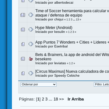
Iniciado por
albertodecai
Time of Soccer herramienta para calcular 
ataque / defensa de equipo
Iniciado por
chiqui
«
1
2
3
...
13
»
Hype Meter (Android)
Iniciado por
kesulin
«
1
2
3
»
App Puntos 7 Wonders + Cities + Lideres
Iniciado por
Esetribal
Bets & Brainers, la app de android del Wi
besekero
Iniciado por
leviatas
«
1
2
»
[Circus Maximus] Nueva calculadora de c
Iniciado por
Speedy Cebiche
Páginas: [
1
]
2
3
...
18
>>
Ir Arriba