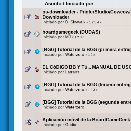
Asunto
/
Iniciado por
ps-downloader - PrinterStudio/Cowcow
Downloader
Iniciado por
D_Skywalk
«
1
2
3
4
»
boardgamegeek (DUDAS)
Iniciado por
MJ
«
1
2
3
»
[BGG] Tutorial de la BGG (primera entre
Iniciado por
Waterzero
«
1
2
»
EL CóDIGO BB Y Tú... MANUAL DE US
Iniciado por Latrans
[BGG] Tutorial de la BGG (tercera entreg
Iniciado por
Waterzero
«
1
2
3
»
[BGG] Tutorial de la BGG (segunda entr
Iniciado por
Waterzero
Aplicación móvil de la BoardGameGeek
Iniciado por
Gudix