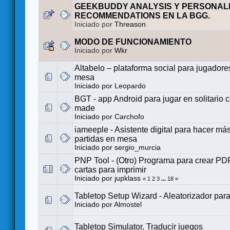
GEEKBUDDY ANALYSIS Y PERSONAL
RECOMMENDATIONS EN LA BGG.
Iniciado por
Threason
MODO DE FUNCIONAMIENTO
Iniciado por
Wkr
Altabelo – plataforma social para jugadore
mesa
Iniciado por
Leopardo
BGT - app Android para jugar en solitario c
made
Iniciado por
Carchofo
iameeple - Asistente digital para hacer má
partidas en mesa
Iniciado por
sergio_murcia
PNP Tool - (Otro) Programa para crear PD
cartas para imprimir
Iniciado por
jupklass
«
1
2
3
...
18
»
Tabletop Setup Wizard - Aleatorizador para 
Iniciado por
Almostel
Tabletop Simulator, Traducir juegos