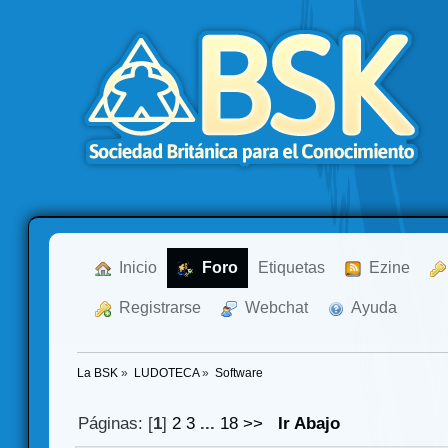
  Inicio
  Foro
Etiquetas
  Ezine
  Registrarse
  Webchat
  Ayuda
La BSK
»
LUDOTECA
»
Software
Páginas: [
1
]
2
3
...
18
>>
Ir Abajo