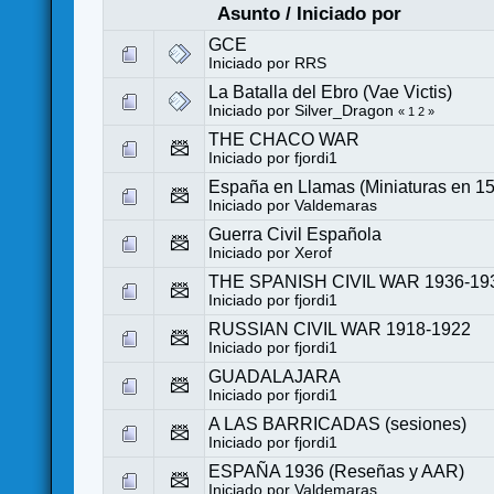
Asunto
/
Iniciado por
GCE
Iniciado por
RRS
La Batalla del Ebro (Vae Victis)
Iniciado por
Silver_Dragon
«
1
2
»
THE CHACO WAR
Iniciado por
fjordi1
España en Llamas (Miniaturas en 
Iniciado por
Valdemaras
Guerra Civil Española
Iniciado por
Xerof
THE SPANISH CIVIL WAR 1936-19
Iniciado por
fjordi1
RUSSIAN CIVIL WAR 1918-1922
Iniciado por
fjordi1
GUADALAJARA
Iniciado por
fjordi1
A LAS BARRICADAS (sesiones)
Iniciado por
fjordi1
ESPAÑA 1936 (Reseñas y AAR)
Iniciado por
Valdemaras