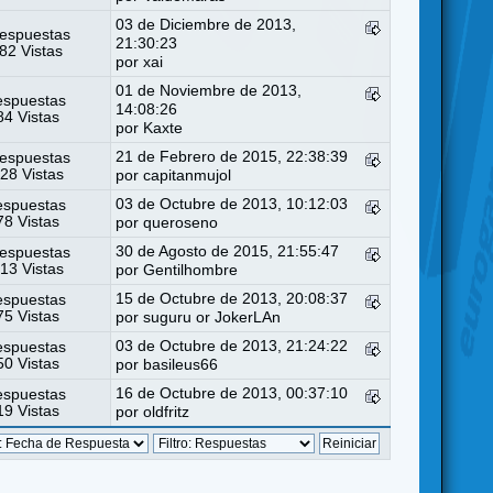
03 de Diciembre de 2013,
espuestas
21:30:23
82 Vistas
por
xai
01 de Noviembre de 2013,
espuestas
14:08:26
4 Vistas
por
Kaxte
21 de Febrero de 2015, 22:38:39
espuestas
28 Vistas
por
capitanmujol
03 de Octubre de 2013, 10:12:03
espuestas
8 Vistas
por
queroseno
30 de Agosto de 2015, 21:55:47
espuestas
13 Vistas
por
Gentilhombre
15 de Octubre de 2013, 20:08:37
espuestas
5 Vistas
por
suguru or JokerLAn
03 de Octubre de 2013, 21:24:22
espuestas
0 Vistas
por
basileus66
16 de Octubre de 2013, 00:37:10
espuestas
9 Vistas
por
oldfritz