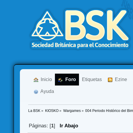
  Inicio
  Foro
Etiquetas
  Ezine
  Ayuda
La BSK
»
KIOSKO
»
Wargames
»
004 Periodo Histórico del Bim
Páginas: [
1
]
Ir Abajo