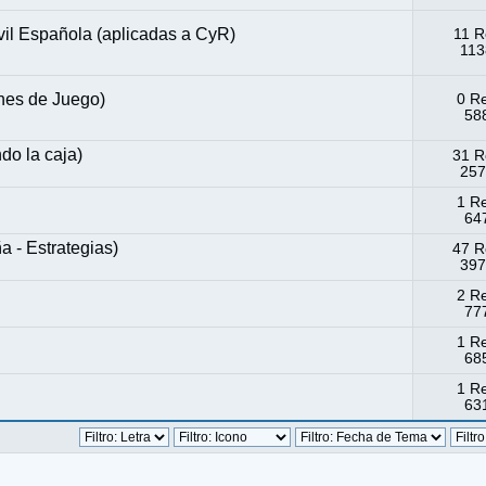
ivil Española (aplicadas a CyR)
11 R
113
s de Juego)
0 R
588
 la caja)
31 R
257
1 R
647
 Estrategias)
47 R
397
2 R
777
1 R
685
1 R
631