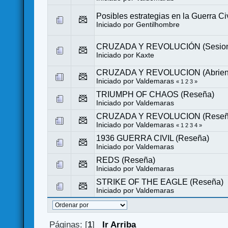
Posibles estrategias en la Guerra C
Iniciado por
Gentilhombre
CRUZADA Y REVOLUCIÓN (Sesione
Iniciado por
Kaxte
CRUZADA Y REVOLUCION (Abriendo
Iniciado por
Valdemaras
«
1
2
3
»
TRIUMPH OF CHAOS (Reseña)
Iniciado por
Valdemaras
CRUZADA Y REVOLUCION (Reseña -
Iniciado por
Valdemaras
«
1
2
3
4
»
1936 GUERRA CIVIL (Reseña)
Iniciado por
Valdemaras
REDS (Reseña)
Iniciado por
Valdemaras
STRIKE OF THE EAGLE (Reseña)
Iniciado por
Valdemaras
Páginas: [
1
]
Ir Arriba