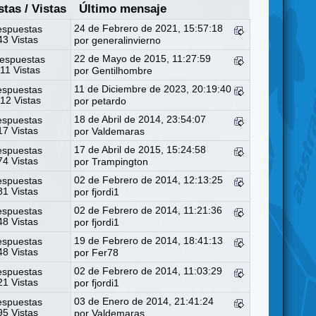
stas
/
Vistas
Último mensaje
24 de Febrero de 2021, 15:57:18
espuestas
3 Vistas
por
generalinvierno
22 de Mayo de 2015, 11:27:59
espuestas
11 Vistas
por
Gentilhombre
11 de Diciembre de 2023, 20:19:40
espuestas
12 Vistas
por
petardo
18 de Abril de 2014, 23:54:07
espuestas
7 Vistas
por
Valdemaras
17 de Abril de 2015, 15:24:58
espuestas
4 Vistas
por Trampington
02 de Febrero de 2014, 12:13:25
espuestas
1 Vistas
por
fjordi1
02 de Febrero de 2014, 11:21:36
espuestas
8 Vistas
por
fjordi1
19 de Febrero de 2014, 18:41:13
espuestas
8 Vistas
por
Fer78
02 de Febrero de 2014, 11:03:29
espuestas
1 Vistas
por
fjordi1
03 de Enero de 2014, 21:41:24
espuestas
5 Vistas
por
Valdemaras