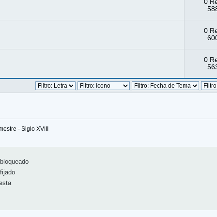
0 R
588
0 R
600
0 R
563
estre - Siglo XVIII
bloqueado
ijado
esta