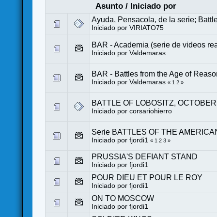
Asunto
/
Iniciado por
Ayuda, Pensacola, de la serie; Battl
Iniciado por
VIRIATO75
BAR - Academia (serie de videos re
Iniciado por
Valdemaras
BAR - Battles from the Age of Rea
Iniciado por
Valdemaras
«
1
2
»
BATTLE OF LOBOSITZ, OCTOBER 
Iniciado por
corsariohierro
Serie BATTLES OF THE AMERIC
Iniciado por
fjordi1
«
1
2
3
»
PRUSSIA'S DEFIANT STAND
Iniciado por
fjordi1
POUR DIEU ET POUR LE ROY
Iniciado por
fjordi1
ON TO MOSCOW
Iniciado por
fjordi1