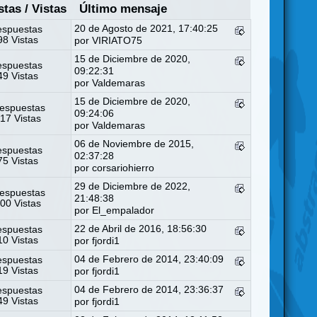
stas
/
Vistas
Último mensaje
20 de Agosto de 2021, 17:40:25
espuestas
8 Vistas
por
VIRIATO75
15 de Diciembre de 2020,
espuestas
09:22:31
9 Vistas
por
Valdemaras
15 de Diciembre de 2020,
espuestas
09:24:06
17 Vistas
por
Valdemaras
06 de Noviembre de 2015,
espuestas
02:37:28
5 Vistas
por
corsariohierro
29 de Diciembre de 2022,
espuestas
21:48:38
00 Vistas
por
El_empalador
22 de Abril de 2016, 18:56:30
espuestas
0 Vistas
por
fjordi1
04 de Febrero de 2014, 23:40:09
espuestas
9 Vistas
por
fjordi1
04 de Febrero de 2014, 23:36:37
espuestas
9 Vistas
por
fjordi1