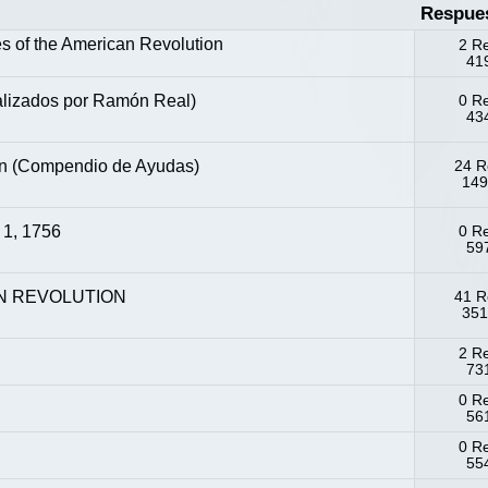
Respue
es of the American Revolution
2 R
419
alizados por Ramón Real)
0 R
434
son (Compendio de Ayudas)
24 R
149
1, 1756
0 R
597
AN REVOLUTION
41 R
351
2 R
731
0 R
561
0 R
554