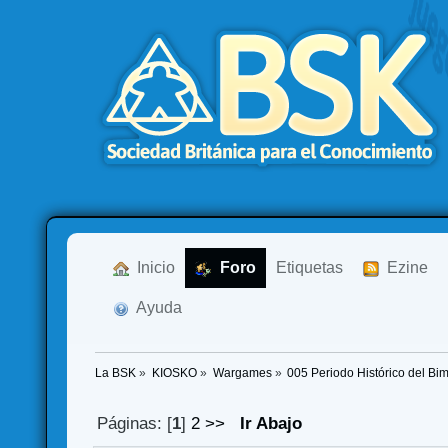
  Inicio
  Foro
Etiquetas
  Ezine
  Ayuda
La BSK
»
KIOSKO
»
Wargames
»
005 Periodo Histórico del Bime
Páginas: [
1
]
2
>>
Ir Abajo