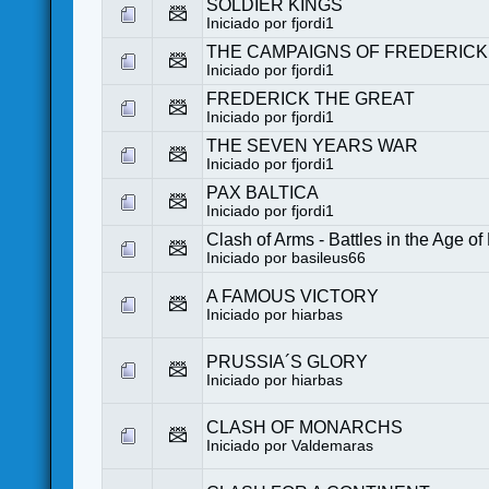
SOLDIER KINGS
Iniciado por
fjordi1
THE CAMPAIGNS OF FREDERICK
Iniciado por
fjordi1
FREDERICK THE GREAT
Iniciado por
fjordi1
THE SEVEN YEARS WAR
Iniciado por
fjordi1
PAX BALTICA
Iniciado por
fjordi1
Clash of Arms - Battles in the Age o
Iniciado por
basileus66
A FAMOUS VICTORY
Iniciado por
hiarbas
PRUSSIA´S GLORY
Iniciado por
hiarbas
CLASH OF MONARCHS
Iniciado por
Valdemaras