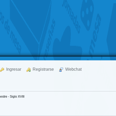
  Ingresar
  Registrarse
  Webchat
stre - Siglo XVIII