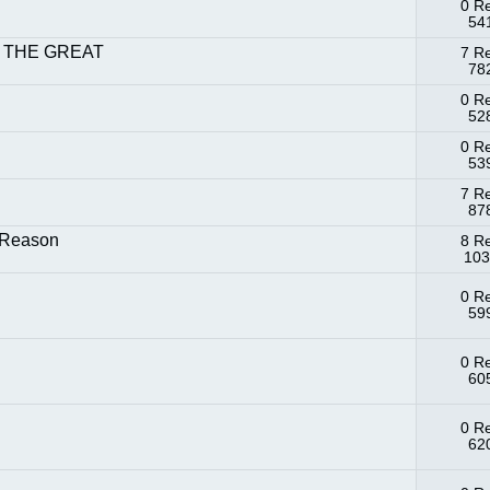
0 R
541
 THE GREAT
7 R
782
0 R
528
0 R
539
7 R
878
f Reason
8 R
103
0 R
599
0 R
605
0 R
620