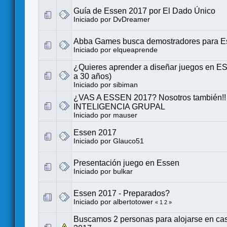
Guía de Essen 2017 por El Dado Único
Iniciado por
DvDreamer
Abba Games busca demostradores para E
Iniciado por
elqueaprende
¿Quieres aprender a diseñar juegos en E
a 30 años)
Iniciado por
sibiman
¿VAS A ESSEN 2017? Nosotros también!!
INTELIGENCIA GRUPAL
Iniciado por
mauser
Essen 2017
Iniciado por
Glauco51
Presentación juego en Essen
Iniciado por
bulkar
Essen 2017 - Preparados?
Iniciado por
albertotower
«
1
2
»
Buscamos 2 personas para alojarse en ca