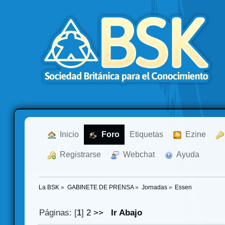
  Inicio
  Foro
Etiquetas
  Ezine
  Registrarse
  Webchat
  Ayuda
La BSK
»
GABINETE DE PRENSA
»
Jornadas
»
Essen
Páginas: [
1
]
2
>>
Ir Abajo