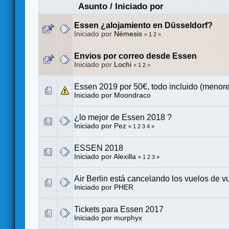
Asunto
/
Iniciado por
Essen ¿alojamiento en Düsseldorf?
Iniciado por
Némesis
«
1
2
»
Envios por correo desde Essen
Iniciado por
Lochi
«
1
2
»
Essen 2019 por 50€, todo incluido (menore
Iniciado por
Moondraco
¿lo mejor de Essen 2018 ?
Iniciado por
Pez
«
1
2
3
4
»
ESSEN 2018
Iniciado por
Alexilla
«
1
2
3
»
Air Berlin está cancelando los vuelos de vu
Iniciado por
PHER
Tickets para Essen 2017
Iniciado por
murphyx