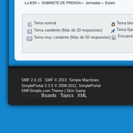
La BSK
»
GABINETE DE PRENSA
»
Jornadas
»
Essen
Tema normal
Tema blo
Tema fija
Tema candente (Más de 20 respuestas)
Encuest
Tema muy candente (Más de 50 respuestas)
SMF 2.0.15
|
SMF © 2013
,
Simple Machines
SimplePortal 2.3.5 © 2008-2012, SimplePortal
SMFSimple.com Theme | Skin Samp
Sitemap:
Boards
|
Topics
|
XML