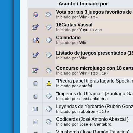
Asunto
/
Iniciado por
Vota por tus 3 juegos favoritos de
Iniciado por
Wkr
«
1
2
»
18Cartas Vassal
Iniciado por
Yuyu
«
1
2
3
»
Calendario
Iniciado por
Wkr
Listado de juegos presentados (18
Iniciado por
Wkr
Concurso microjuego con 18 cart
Iniciado por
Wkr
«
1
2
3
...
19
»
"Piedra papel tijeras lagarto Spock r
Iniciado por
entofol
"Imperios de Ultramar" (Santiago Garc
Iniciado por
christianlafferla
Leyendas de Yerbarde (Rubén Gonz
Iniciado por
rubotron
«
1
2
3
»
Codicards (José Antonio Abascal )
Iniciado por
Jose el Cántabro
Virusbomb (Jose Ramón Palacios)