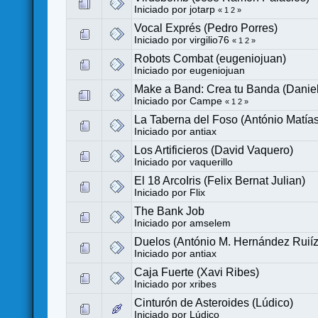
Iniciado por
jotarp
«
1
2
»
Vocal Exprés (Pedro Porres)
Iniciado por
virgilio76
«
1
2
»
Robots Combat (eugeniojuan)
Iniciado por
eugeniojuan
Make a Band: Crea tu Banda (Daniel
Iniciado por
Campe
«
1
2
»
La Taberna del Foso (António Matía
Iniciado por
antiax
Los Artificieros (David Vaquero)
Iniciado por
vaquerillo
El 18 ArcoIris (Felix Bernat Julian)
Iniciado por
Flix
The Bank Job
Iniciado por
amselem
Duelos (António M. Hernández Ruiíz
Iniciado por
antiax
Caja Fuerte (Xavi Ribes)
Iniciado por
xribes
Cinturón de Asteroides (Lúdico)
Iniciado por
Lúdico