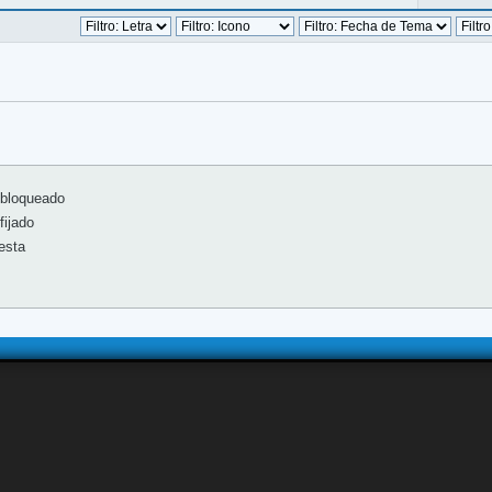
bloqueado
ijado
esta