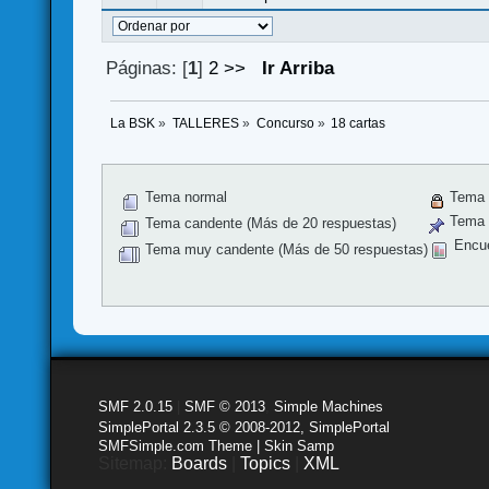
Páginas: [
1
]
2
>>
Ir Arriba
La BSK
»
TALLERES
»
Concurso
»
18 cartas
Tema normal
Tema 
Tema f
Tema candente (Más de 20 respuestas)
Encu
Tema muy candente (Más de 50 respuestas)
SMF 2.0.15
|
SMF © 2013
,
Simple Machines
SimplePortal 2.3.5 © 2008-2012, SimplePortal
SMFSimple.com Theme | Skin Samp
Sitemap:
Boards
|
Topics
|
XML