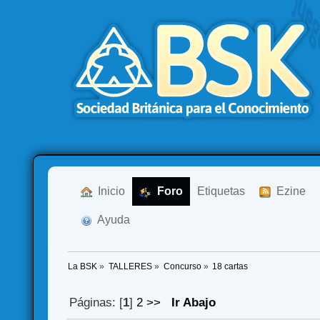
  Inicio
  Foro
Etiquetas
  Ezine
  Ayuda
La BSK
»
TALLERES
»
Concurso
»
18 cartas
Páginas: [
1
]
2
>>
Ir Abajo