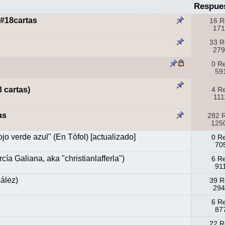
Respue
 #18cartas
16 R
171
33 R
279
0 R
591
 cartas)
4 R
111
as
282 
1250
ojo verde azul" (En Tòfol) [actualizado]
0 R
705
ía Galiana, aka "christianlafferla")
6 R
91
ález)
39 R
294
6 R
877
22 R