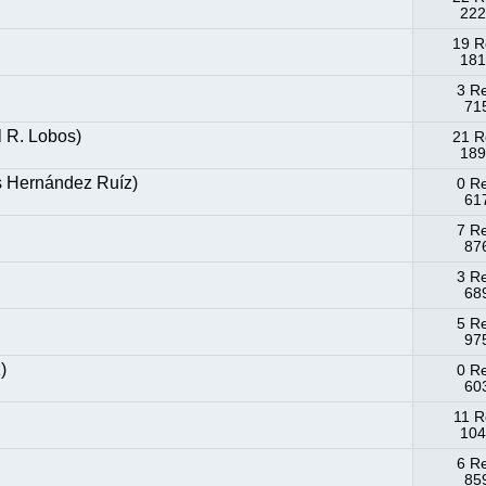
222
19 R
181
3 R
715
 R. Lobos)
21 R
189
s Hernández Ruíz)
0 R
617
7 R
876
3 R
689
5 R
975
)
0 R
603
11 R
104
6 R
859