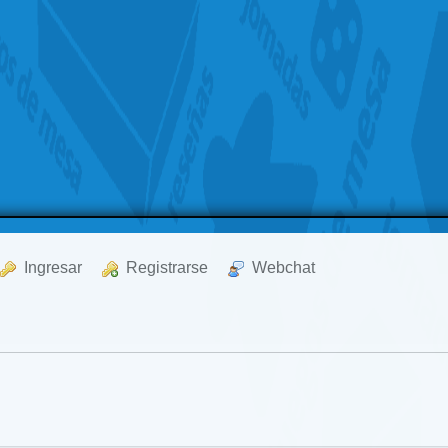
  Ingresar
  Registrarse
  Webchat