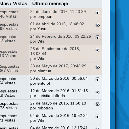
stas
/
Vistas
Último mensaje
24 de Junio de 2016, 11:43:39
espuestas
48 Vistas
por
pmpeon
01 de Abril de 2016, 18:48:02
espuestas
99 Vistas
por
Yuyu
24 de Febrero de 2016, 09:22:26
espuestas
3 Vistas
por
Wkr
26 de Septiembre de 2018,
espuestas
13:03:44
13 Vistas
por
Wkr
28 de Mayo de 2017, 20:48:29
Respuestas
67 Vistas
por
Mantua
30 de Marzo de 2016, 00:56:04
espuestas
4 Vistas
por
entofol
12 de Marzo de 2016, 01:51:15
espuestas
19 Vistas
por
christianlafferla
27 de Mayo de 2016, 11:58:18
espuestas
78 Vistas
por
rubotron
04 de Marzo de 2016, 19:52:34
espuestas
1 Vistas
por
Wkr
04 de Marzo de 2016, 12:15:41
espuestas