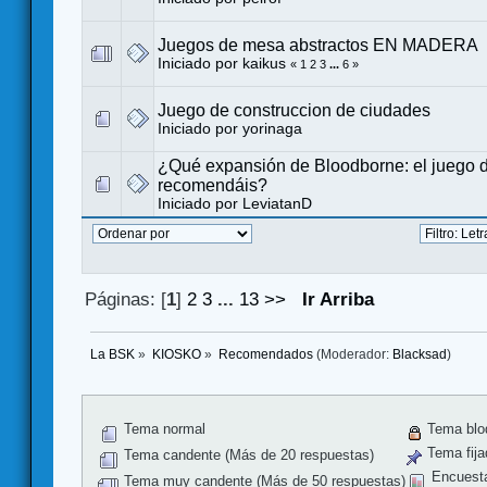
Juegos de mesa abstractos EN MADERA
Iniciado por
kaikus
«
1
2
3
...
6
»
Juego de construccion de ciudades
Iniciado por
yorinaga
¿Qué expansión de Bloodborne: el juego d
recomendáis?
Iniciado por
LeviatanD
Páginas: [
1
]
2
3
...
13
>>
Ir Arriba
La BSK
»
KIOSKO
»
Recomendados
(Moderador:
Blacksad
)
Tema normal
Tema blo
Tema fija
Tema candente (Más de 20 respuestas)
Encuest
Tema muy candente (Más de 50 respuestas)