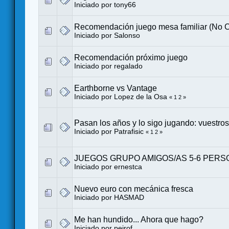
Iniciado por
tony66
Recomendación juego mesa familiar (No 
Iniciado por
Salonso
Recomendación próximo juego
Iniciado por
regalado
Earthborne vs Vantage
Iniciado por
Lopez de la Osa
«
1
2
»
Pasan los años y lo sigo jugando: vuestro
Iniciado por
Patrafisic
«
1
2
»
JUEGOS GRUPO AMIGOS/AS 5-6 PER
Iniciado por
ernestca
Nuevo euro con mecánica fresca
Iniciado por
HASMAD
Me han hundido... Ahora que hago?
Iniciado por
peirof