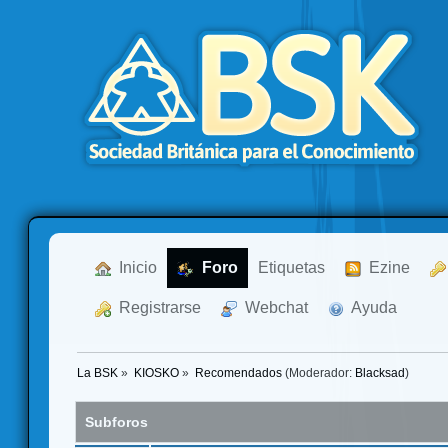
  Inicio
  Foro
Etiquetas
  Ezine
  Registrarse
  Webchat
  Ayuda
La BSK
»
KIOSKO
»
Recomendados
(Moderador:
Blacksad
)
Subforos