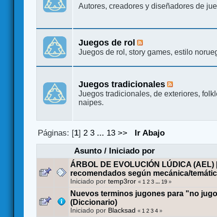
Autores, creadores y diseñadores de j
Juegos de rol
Juegos de rol, story games, estilo norueg
Juegos tradicionales
Juegos tradicionales, de exteriores, folk
naipes.
Páginas: [
1
]
2
3
...
13
>>
Ir Abajo
Asunto
/
Iniciado por
ÁRBOL DE EVOLUCIÓN LÚDICA (AEL) [
recomendados según mecánica/temátic
Iniciado por
temp3ror
«
1
2
3
...
19
»
Nuevos terminos jugones para "no jug
(Diccionario)
Iniciado por
Blacksad
«
1
2
3
4
»