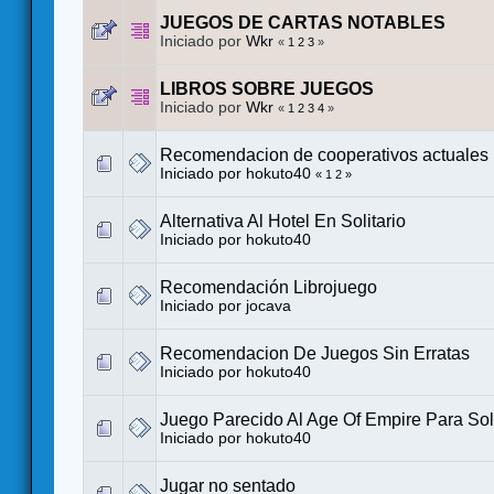
JUEGOS DE CARTAS NOTABLES
Iniciado por
Wkr
«
1
2
3
»
LIBROS SOBRE JUEGOS
Iniciado por
Wkr
«
1
2
3
4
»
Recomendacion de cooperativos actuales
Iniciado por
hokuto40
«
1
2
»
Alternativa Al Hotel En Solitario
Iniciado por
hokuto40
Recomendación Librojuego
Iniciado por
jocava
Recomendacion De Juegos Sin Erratas
Iniciado por
hokuto40
Juego Parecido Al Age Of Empire Para Soli
Iniciado por
hokuto40
Jugar no sentado