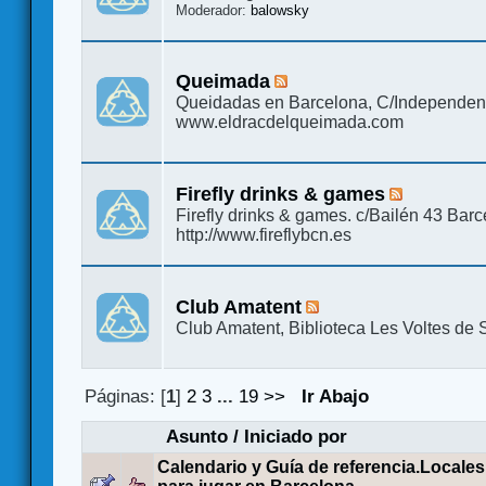
Moderador:
balowsky
Queimada
Queidadas en Barcelona, C/Independen
www.eldracdelqueimada.com
Firefly drinks & games
Firefly drinks & games. c/Bailén 43 Bar
http://www.fireflybcn.es
Club Amatent
Club Amatent, Biblioteca Les Voltes de 
Páginas: [
1
]
2
3
...
19
>>
Ir Abajo
Asunto
/
Iniciado por
Calendario y Guía de referencia.Locales