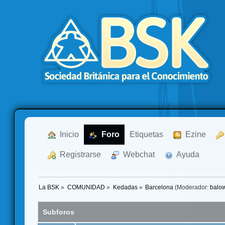
  Inicio
  Foro
Etiquetas
  Ezine
  Registrarse
  Webchat
  Ayuda
La BSK
»
COMUNIDAD
»
Kedadas
»
Barcelona
(Moderador:
balo
Subforos