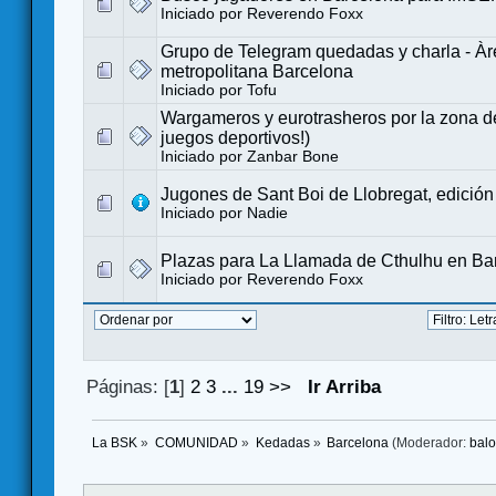
Iniciado por
Reverendo Foxx
Grupo de Telegram quedadas y charla - Àr
metropolitana Barcelona
Iniciado por
Tofu
Wargameros y eurotrasheros por la zona de
juegos deportivos!)
Iniciado por
Zanbar Bone
Jugones de Sant Boi de Llobregat, edición 
Iniciado por
Nadie
Plazas para La Llamada de Cthulhu en Ba
Iniciado por
Reverendo Foxx
Páginas: [
1
]
2
3
...
19
>>
Ir Arriba
La BSK
»
COMUNIDAD
»
Kedadas
»
Barcelona
(Moderador:
bal