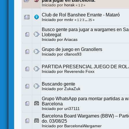
para jugar en Barcelona.
Iniciado por
horak
«
1
2
»
Club de Rol Banshee Errante - Mataró
Iniciado por
mnkr
«
1
2
3
...
25
»
Busco gente para jugar a wargames en San
Llobregat
Iniciado por
Ariacas
Grupo de juego en Granollers
Iniciado por
cllanos93
PARTIDA PRESENCIAL JUEGO DE ROL 
Iniciado por
Reverendo Foxx
Buscando gente
Iniciado por
ZukaZuk
Grupo WhatsApp para montar partidas a 
Barcelona
Iniciado por
uri37111
Barcelona Board Wargames (BBW) – Partid
do. 03/08/25
Iniciado por
BarcelonaWargamer