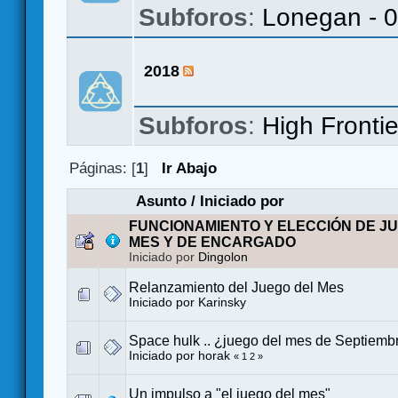
Subforos
:
Lonegan - 
2018
Subforos
:
High Frontie
Páginas: [
1
]
Ir Abajo
Asunto
/
Iniciado por
FUNCIONAMIENTO Y ELECCIÓN DE J
MES Y DE ENCARGADO
Iniciado por
Dingolon
Relanzamiento del Juego del Mes
Iniciado por
Karinsky
Space hulk .. ¿juego del mes de Septiemb
Iniciado por
horak
«
1
2
»
Un impulso a "el juego del mes"