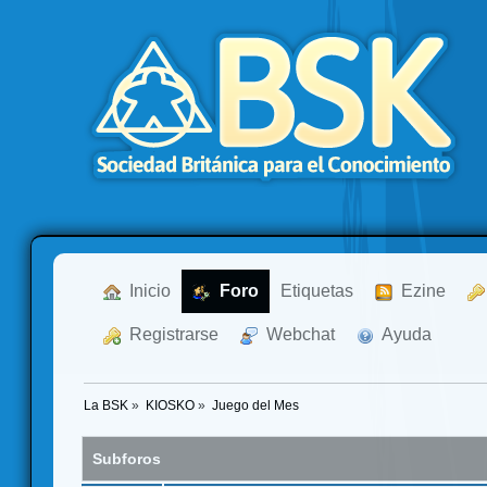
  Inicio
  Foro
Etiquetas
  Ezine
  Registrarse
  Webchat
  Ayuda
La BSK
»
KIOSKO
»
Juego del Mes
Subforos