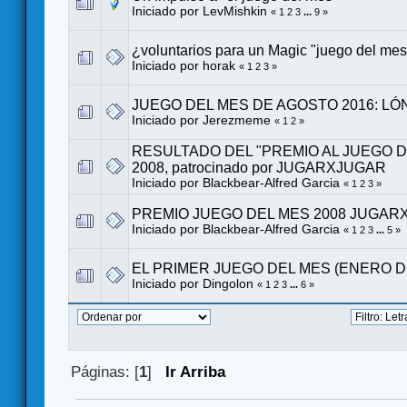
Iniciado por LevMishkin
«
1
2
3
...
9
»
¿voluntarios para un Magic "juego del me
Iniciado por
horak
«
1
2
3
»
JUEGO DEL MES DE AGOSTO 2016: L
Iniciado por
Jerezmeme
«
1
2
»
RESULTADO DEL "PREMIO AL JUEGO DE
2008, patrocinado por JUGARXJUGAR
Iniciado por
Blackbear-Alfred Garcia
«
1
2
3
»
PREMIO JUEGO DEL MES 2008 JUGAR
Iniciado por
Blackbear-Alfred Garcia
«
1
2
3
...
5
»
EL PRIMER JUEGO DEL MES (ENERO DE
Iniciado por
Dingolon
«
1
2
3
...
6
»
Páginas: [
1
]
Ir Arriba