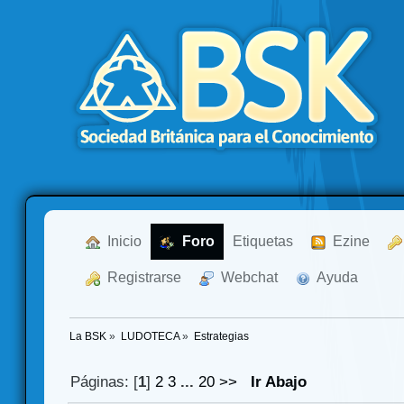
  Inicio
  Foro
Etiquetas
  Ezine
  Registrarse
  Webchat
  Ayuda
La BSK
»
LUDOTECA
»
Estrategias
Páginas: [
1
]
2
3
...
20
>>
Ir Abajo