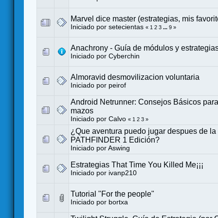
Marvel dice master (estrategias, mis favorit
Iniciado por
setecientas
«
1
2
3
...
9
»
Anachrony - Guía de módulos y estrategia
Iniciado por
Cyberchin
Almoravid desmovilizacion voluntaria
Iniciado por
peirof
Android Netrunner: Consejos Básicos para
mazos
Iniciado por
Calvo
«
1
2
3
»
¿Que aventura puedo jugar despues de la c
PATHFINDER 1 Edición?
Iniciado por
Aswing
Estrategias That Time You Killed Me¡¡¡
Iniciado por
ivanp210
Tutorial "For the people"
Iniciado por
bortxa