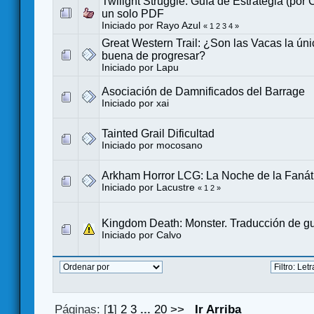
Twilight Struggle. Guía de Estrategia (por 
un solo PDF
Iniciado por
Rayo Azul
«
1
2
3
4
»
Great Western Trail: ¿Son las Vacas la ún
buena de progresar?
Iniciado por
Lapu
Asociación de Damnificados del Barrage
Iniciado por
xai
Tainted Grail Dificultad
Iniciado por
mocosano
Arkham Horror LCG: La Noche de la Fanát
Iniciado por
Lacustre
«
1
2
»
Kingdom Death: Monster. Traducción de g
Iniciado por
Calvo
Páginas: [
1
]
2
3
...
20
>>
Ir Arriba