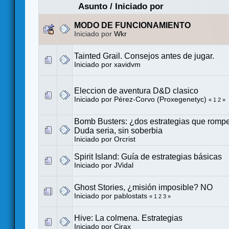
Asunto
/
Iniciado por
MODO DE FUNCIONAMIENTO
Iniciado por
Wkr
Tainted Grail. Consejos antes de jugar.
Iniciado por
xavidvm
Eleccion de aventura D&D clasico
Iniciado por
Pérez-Corvo (Proxegenetyc)
«
1
2
»
Bomb Busters: ¿dos estrategias que rompe
Duda seria, sin soberbia
Iniciado por
Orcrist
Spirit Island: Guía de estrategias básicas
Iniciado por
JVidal
Ghost Stories, ¿misión imposible? NO
Iniciado por
pablostats
«
1
2
3
»
Hive: La colmena. Estrategias
Iniciado por Cirax