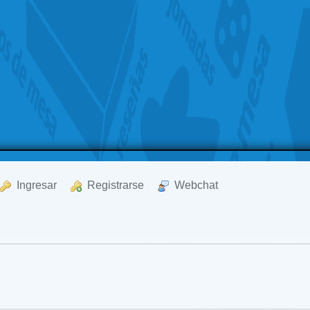
  Ingresar
  Registrarse
  Webchat