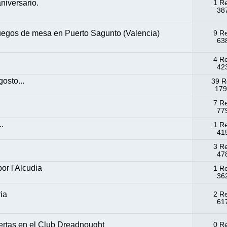
niversario.
1 R
387
uegos de mesa en Puerto Sagunto (Valencia)
9 R
638
4 R
423
osto...
39 R
179
7 R
779
..
1 R
415
3 R
478
or l'Alcudia
1 R
362
ria
2 R
617
ertas en el Club Dreadnought
0 R