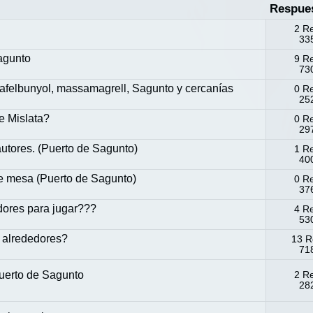
Respue
2 R
335
agunto
9 R
730
felbunyol, massamagrell, Sagunto y cercanías
0 R
252
e Mislata?
0 R
297
tores. (Puerto de Sagunto)
1 R
400
de mesa (Puerto de Sagunto)
0 R
376
edores para jugar???
4 R
530
 alrededores?
13 R
718
uerto de Sagunto
2 R
282