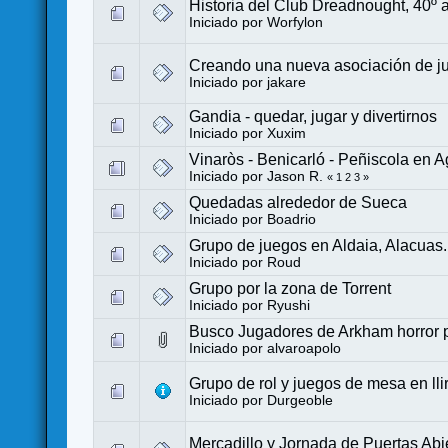
Historia del Club Dreadnought, 40º a
Iniciado por
Worfylon
Creando una nueva asociación de j
Iniciado por
jakare
Gandia - quedar, jugar y divertirnos
Iniciado por
Xuxim
Vinaròs - Benicarló - Peñiscola en Ag
Iniciado por
Jason R.
«
1
2
3
»
Quedadas alrededor de Sueca
Iniciado por
Boadrio
Grupo de juegos en Aldaia, Alacuas.
Iniciado por
Roud
Grupo por la zona de Torrent
Iniciado por
Ryushi
Busco Jugadores de Arkham horror p
Iniciado por
alvaroapolo
Grupo de rol y juegos de mesa en lli
Iniciado por
Durgeoble
Mercadillo y Jornada de Puertas Abi