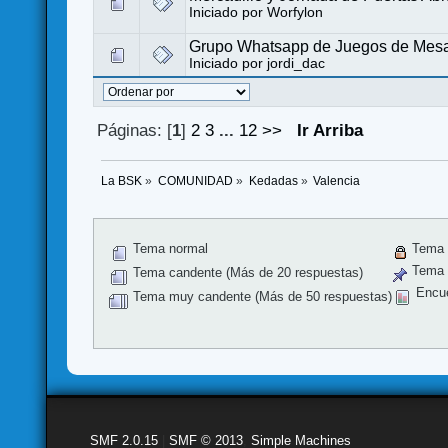
Iniciado por
Worfylon
Grupo Whatsapp de Juegos de Mesa
Iniciado por
jordi_dac
Páginas: [
1
]
2
3
...
12
>>
Ir Arriba
La BSK
»
COMUNIDAD
»
Kedadas
»
Valencia
Tema normal
Tema 
Tema f
Tema candente (Más de 20 respuestas)
Encu
Tema muy candente (Más de 50 respuestas)
SMF 2.0.15
|
SMF © 2013
,
Simple Machines