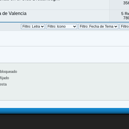
356
 de Valencia
5 R
780
bloqueado
ijado
esta