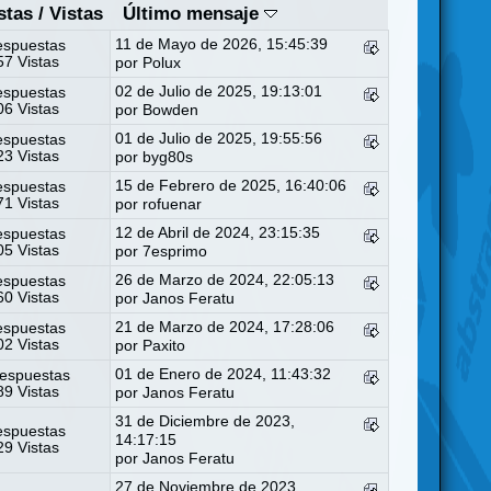
stas
/
Vistas
Último mensaje
11 de Mayo de 2026, 15:45:39
espuestas
7 Vistas
por
Polux
02 de Julio de 2025, 19:13:01
espuestas
6 Vistas
por
Bowden
01 de Julio de 2025, 19:55:56
espuestas
3 Vistas
por
byg80s
15 de Febrero de 2025, 16:40:06
espuestas
1 Vistas
por
rofuenar
12 de Abril de 2024, 23:15:35
espuestas
5 Vistas
por
7esprimo
26 de Marzo de 2024, 22:05:13
espuestas
0 Vistas
por
Janos Feratu
21 de Marzo de 2024, 17:28:06
espuestas
2 Vistas
por
Paxito
01 de Enero de 2024, 11:43:32
espuestas
9 Vistas
por
Janos Feratu
31 de Diciembre de 2023,
espuestas
14:17:15
9 Vistas
por
Janos Feratu
27 de Noviembre de 2023,