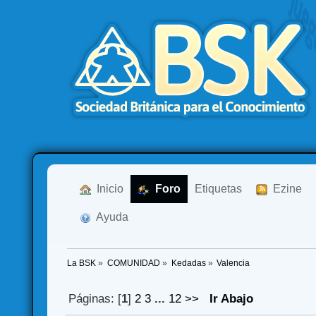
  Inicio
  Foro
Etiquetas
  Ezine
  Ayuda
La BSK
»
COMUNIDAD
»
Kedadas
»
Valencia
Páginas: [
1
]
2
3
...
12
>>
Ir Abajo