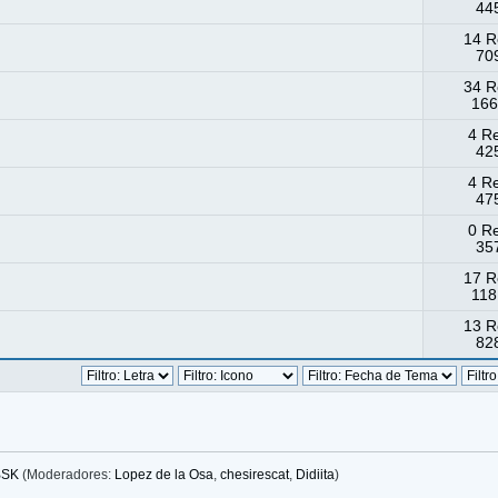
445
14 R
709
34 R
166
4 R
425
4 R
475
0 R
357
17 R
118
13 R
828
BSK
(Moderadores:
Lopez de la Osa
,
chesirescat
,
Didiita
)