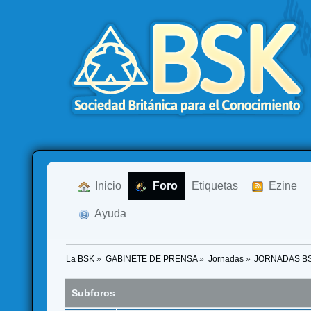
  Inicio
  Foro
Etiquetas
  Ezine
  Ayuda
La BSK
»
GABINETE DE PRENSA
»
Jornadas
»
JORNADAS B
Subforos