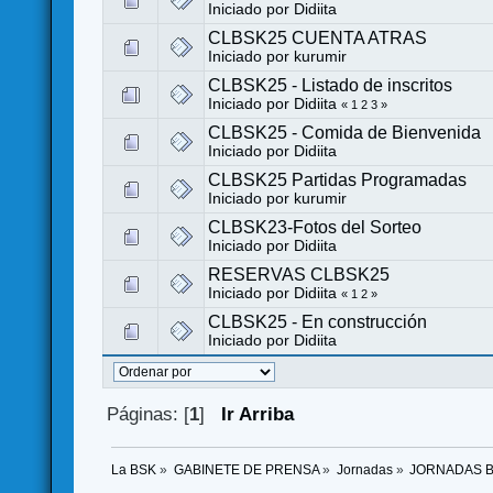
Iniciado por
Didiita
CLBSK25 CUENTA ATRAS
Iniciado por
kurumir
CLBSK25 - Listado de inscritos
Iniciado por
Didiita
«
1
2
3
»
CLBSK25 - Comida de Bienvenida
Iniciado por
Didiita
CLBSK25 Partidas Programadas
Iniciado por
kurumir
CLBSK23-Fotos del Sorteo
Iniciado por
Didiita
RESERVAS CLBSK25
Iniciado por
Didiita
«
1
2
»
CLBSK25 - En construcción
Iniciado por
Didiita
Páginas: [
1
]
Ir Arriba
La BSK
»
GABINETE DE PRENSA
»
Jornadas
»
JORNADAS 