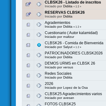
CLBSK26 - Listado de inscritos
Iniciado por
Didiita
«
1
2
»
RESERVAS CLBSK26
Iniciado por
Didiita
Agrademientos
Iniciado por
Didiita
«
1
2
»
Cuestionario ( Autor kalamidad)
Iniciado por
maltzur
CLBSK26 - Comida de Bienvenida
Iniciado por
Salyut
«
1
2
»
PATROCINADORES CLBSK2026
Iniciado por
Didiita
DEMOS URMS en CLBSK 26
Iniciado por
versus
Redes Sociales
Iniciado por
Didiita
2026
Iniciado por
Lopez de la Osa
CLBSK25 Agradecimientos varios
Iniciado por
avesan
FOTOS CLBSK25