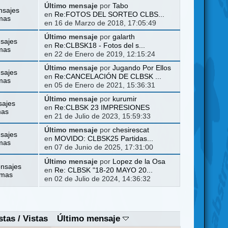
Último mensaje
por
Tabo
nsajes
en
Re:FOTOS DEL SORTEO CLBS...
mas
en 16 de Marzo de 2018, 17:05:49
Último mensaje
por
galarth
sajes
en
Re:CLBSK18 - Fotos del s...
mas
en 22 de Enero de 2019, 12:15:24
Último mensaje
por
Jugando Por Ellos
sajes
en
Re:CANCELACIÓN DE CLBSK ...
mas
en 05 de Enero de 2021, 15:36:31
Último mensaje
por
kurumir
sajes
en
Re:CLBSK 23 IMPRESIONES
mas
en 21 de Julio de 2023, 15:59:33
Último mensaje
por
chesirescat
sajes
en
MOVIDO: CLBSK25 Partidas...
mas
en 07 de Junio de 2025, 17:31:00
Último mensaje
por
Lopez de la Osa
nsajes
en
Re: CLBSK "18-20 MAYO 20...
emas
en 02 de Julio de 2024, 14:36:32
stas
/
Vistas
Último mensaje