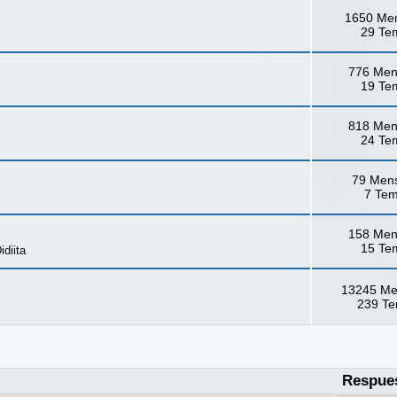
1650 Me
29 Te
776 Men
19 Te
818 Men
24 Te
79 Men
7 Te
158 Men
15 Te
idiita
13245 Me
239 T
Respue