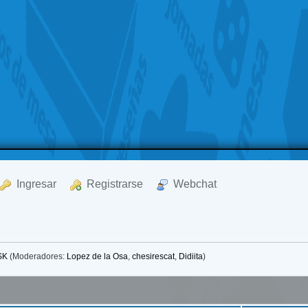
  Ingresar
  Registrarse
  Webchat
SK
(Moderadores:
Lopez de la Osa
,
chesirescat
,
Didiita
)