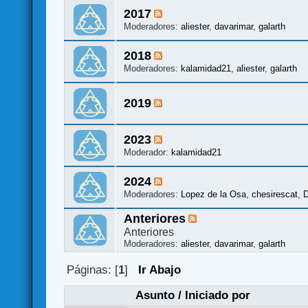
2017
Moderadores:
aliester
,
davarimar
,
galarth
2018
Moderadores:
kalamidad21
,
aliester
,
galarth
2019
2023
Moderador:
kalamidad21
2024
Moderadores:
Lopez de la Osa
,
chesirescat
,
D
Anteriores
Anteriores
Moderadores:
aliester
,
davarimar
,
galarth
Páginas: [
1
]
Ir Abajo
Asunto
/
Iniciado por