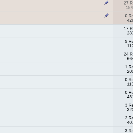
27 R
184
0 R
426
17 R
283
9 R
11
24 R
664
1 R
200
0 R
11
0 R
431
3 R
323
2 R
407
3 R