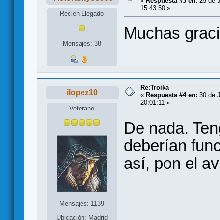
«
Respuesta #3 en:
25 de J
15:43:50 »
Recien Llegado
Muchas grac
Mensajes: 38
Re:Troika
ilopez10
«
Respuesta #4 en:
30 de J
20:01:11 »
Veterano
De nada. Ten
deberían func
así, pon el a
Mensajes: 1139
Ubicación: Madrid