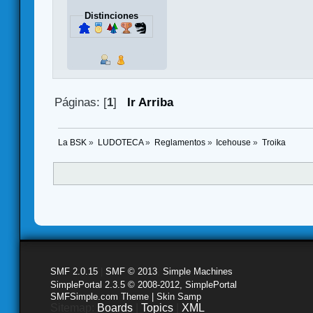
Distinciones
Páginas: [
1
]
Ir Arriba
La BSK
»
LUDOTECA
»
Reglamentos
»
Icehouse
»
Troika
SMF 2.0.15
|
SMF © 2013
,
Simple Machines
SimplePortal 2.3.5 © 2008-2012, SimplePortal
SMFSimple.com Theme | Skin Samp
Sitemap:
Boards
|
Topics
|
XML