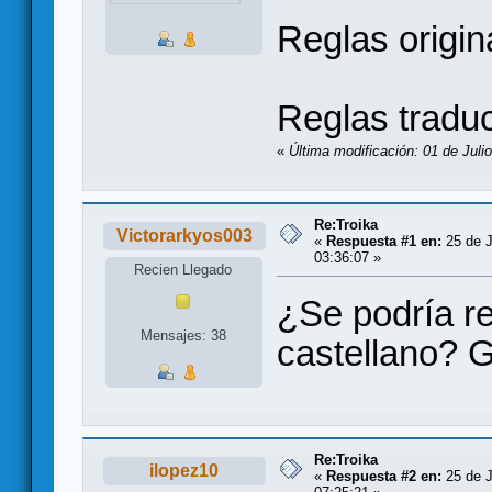
Reglas origi
Reglas tradu
«
Última modificación: 01 de Juli
Re:Troika
Victorarkyos003
«
Respuesta #1 en:
25 de J
03:36:07 »
Recien Llegado
¿Se podría re
Mensajes: 38
castellano? 
Re:Troika
ilopez10
«
Respuesta #2 en:
25 de J