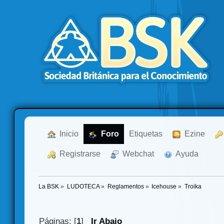
  Inicio
  Foro
Etiquetas
  Ezine
  Registrarse
  Webchat
  Ayuda
La BSK
»
LUDOTECA
»
Reglamentos
»
Icehouse
»
Troika
Páginas: [
1
]
Ir Abajo