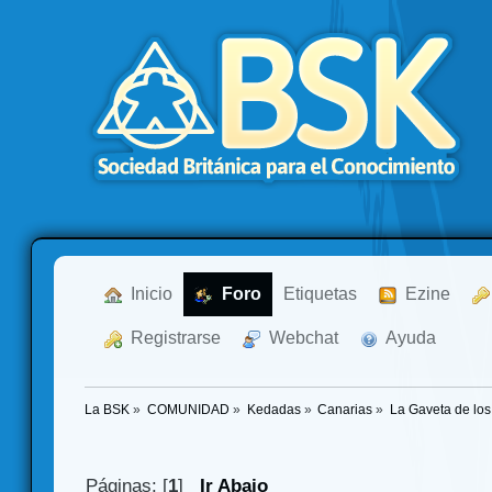
  Inicio
  Foro
Etiquetas
  Ezine
  Registrarse
  Webchat
  Ayuda
La BSK
»
COMUNIDAD
»
Kedadas
»
Canarias
»
La Gaveta de los
Páginas: [
1
]
Ir Abajo