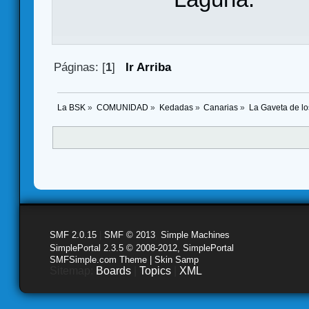
Páginas: [
1
]
Ir Arriba
La BSK
»
COMUNIDAD
»
Kedadas
»
Canarias
»
La Gaveta de lo
SMF 2.0.15
|
SMF © 2013
,
Simple Machines
SimplePortal 2.3.5 © 2008-2012, SimplePortal
SMFSimple.com Theme | Skin Samp
Sitemap:
Boards
|
Topics
|
XML