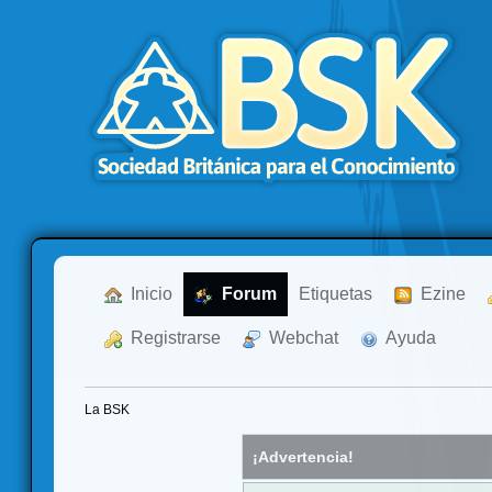
  Inicio
  Forum
Etiquetas
  Ezine
  Registrarse
  Webchat
  Ayuda
La BSK
¡Advertencia!