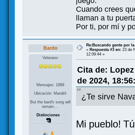
juego.
Cuando crees qu
llaman a tu puert
Por ti, por mí y 
Re:Buscando gente por la
Bardo
«
Respuesta #3 en:
23 de N
12:09:44 »
Veterano
Cita de: Lopez
de 2024, 18:56
Mensajes: 1999
Ubicación: Mandril
¿Te sirve Nav
But the bard's song will
remain....
Distinciones
Mi pueblo! Tú