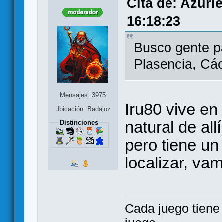
Cita de: Azuri
16:18:23
Busco gente pa
Plasencia, Cá
Mensajes: 3975
Iru80 vive en
Ubicación: Badajoz
natural de all
Distinciones
pero tiene un
localizar, va
Cada juego tien