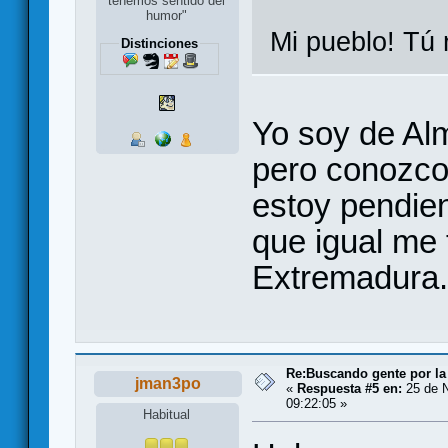
tenemos sentido del
humor"
Mi pueblo! Tú 
Distinciones
Yo soy de Alm
pero conozco
estoy pendien
que igual me 
Extremadura.
Re:Buscando gente por la
jman3po
«
Respuesta #5 en:
25 de N
09:22:05 »
Habitual