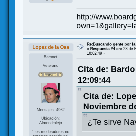
http://www.board
own=1&gallery=l
Re:Buscando gente por la
Lopez de la Osa
«
Respuesta #4 en:
23 de N
18:02:49 »
Baronet
Veterano
Cita de: Bardo
12:09:44
Cita de: Lope
Noviembre de
Mensajes: 4962
Ubicación:
¿Te sirve Na
Almendralejo
"Los moderadores no