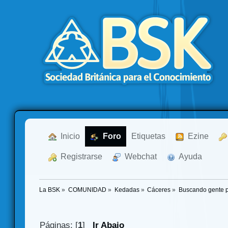
  Inicio
  Foro
Etiquetas
  Ezine
  Registrarse
  Webchat
  Ayuda
La BSK
»
COMUNIDAD
»
Kedadas
»
Cáceres
»
Buscando gente p
Páginas: [
1
]
Ir Abajo