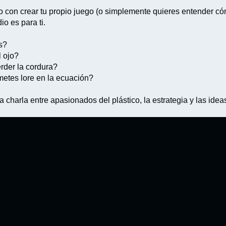
 con crear tu propio juego (o simplemente quieres entender có
io es para ti.
s?
l ojo?
erder la cordura?
etes lore en la ecuación?
charla entre apasionados del plástico, la estrategia y las idea