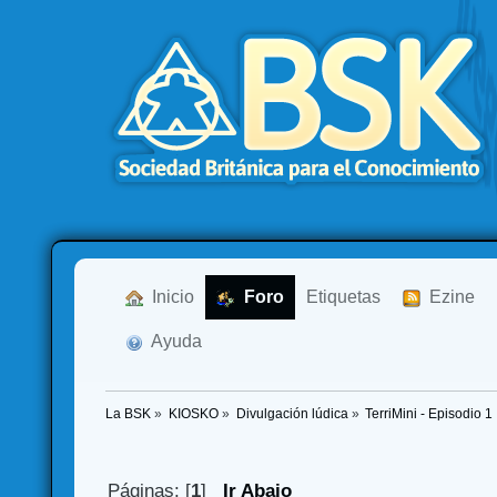
  Inicio
  Foro
Etiquetas
  Ezine
  Ayuda
La BSK
»
KIOSKO
»
Divulgación lúdica
»
TerriMini - Episodio
Páginas: [
1
]
Ir Abajo