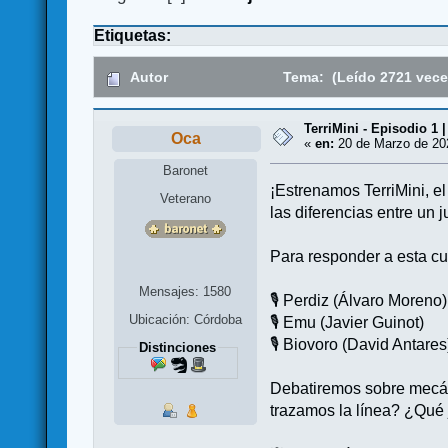
Etiquetas:
Autor
Tema: (Leído 2721 vece
TerriMini - Episodio 
Oca
«
en:
20 de Marzo de 202
Baronet
¡Estrenamos TerriMini, 
Veterano
las diferencias entre u
Para responder a esta cue
Mensajes: 1580
🎙️ Perdiz (Álvaro Moreno)
Ubicación: Córdoba
🎙️ Emu (Javier Guinot)
🎙️ Biovoro (David Antares
Distinciones
Debatiremos sobre mecán
trazamos la línea? ¿Qué