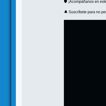
🛡️ ¡Acompáñanos en este
🔔 Suscríbete para no per