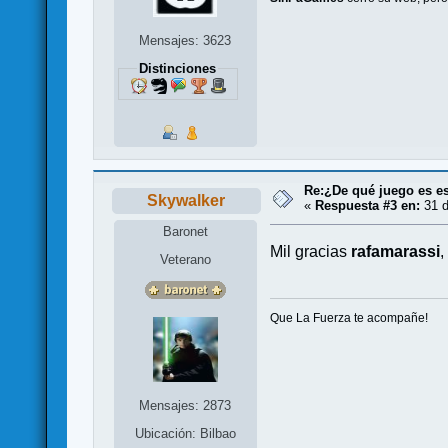
Mensajes: 3623
Distinciones
Re:¿De qué juego es es
Skywalker
«
Respuesta #3 en:
31 d
Baronet
Mil gracias
rafamarassi
,
Veterano
Que La Fuerza te acompañe!
Mensajes: 2873
Ubicación: Bilbao