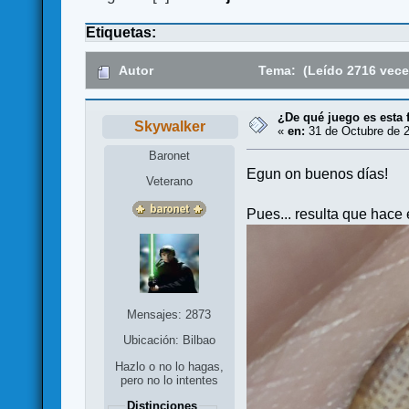
Etiquetas:
Autor
Tema: (Leído 2716 vece
¿De qué juego es esta 
Skywalker
«
en:
31 de Octubre de 2
Baronet
Egun on buenos días!
Veterano
Pues... resulta que hace 
Mensajes: 2873
Ubicación: Bilbao
Hazlo o no lo hagas,
pero no lo intentes
Distinciones