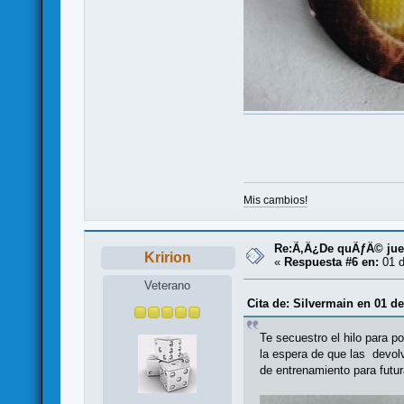
Mis cambios!
Re:Ã‚Â¿De quÃƒÂ© jueg
Kririon
«
Respuesta #6 en:
01 d
Veterano
Cita de: Silvermain en 01 d
Te secuestro el hilo para 
la espera de que las devol
de entrenamiento para futu