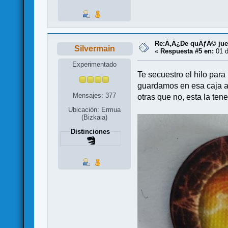
Re:Ã‚Â¿De quÃƒÂ© jueg
Silvermain
«
Respuesta #5 en:
01 d
Experimentado
Te secuestro el hilo par
guardamos en esa caja a
Mensajes: 377
otras que no, esta la te
Ubicación: Ermua
(Bizkaia)
Distinciones