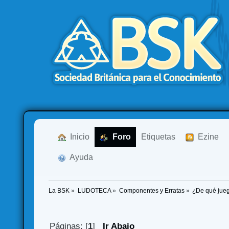
  Inicio
  Foro
Etiquetas
  Ezine
  Ayuda
La BSK
»
LUDOTECA
»
Componentes y Erratas
»
¿De qué jueg
Páginas: [
1
]
Ir Abajo