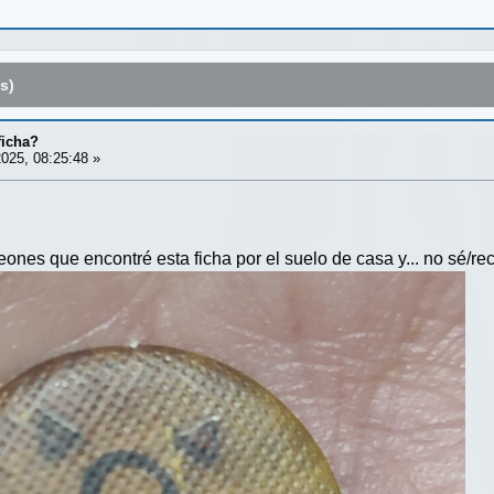
s)
ficha?
025, 08:25:48 »
eones que encontré esta ficha por el suelo de casa y... no sé/r