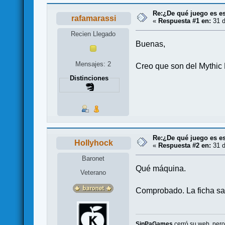
Re:¿De qué juego es es
rafamarassi
«
Respuesta #1 en:
31 d
Recien Llegado
Buenas,
Mensajes: 2
Creo que son del Mythic 
Distinciones
Re:¿De qué juego es es
Hollyhock
«
Respuesta #2 en:
31 d
Baronet
Qué máquina.
Veterano
Comprobado. La ficha sa
SinPaGames
cerró su web, per