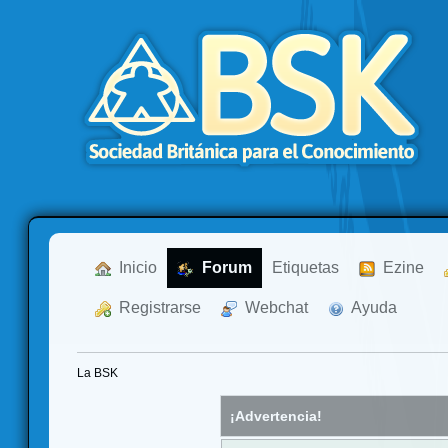
  Inicio
  Forum
Etiquetas
  Ezine
  Registrarse
  Webchat
  Ayuda
La BSK
¡Advertencia!