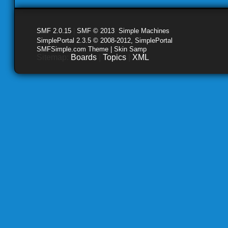
SMF 2.0.15
|
SMF © 2013
,
Simple Machines
SimplePortal 2.3.5 © 2008-2012, SimplePortal
SMFSimple.com Theme | Skin Samp
Sitemap:
Boards
|
Topics
|
XML