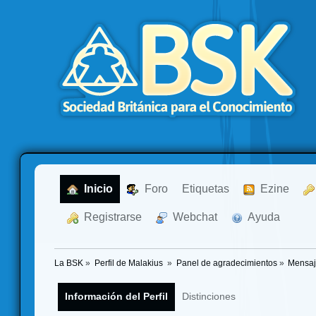
  Inicio
  Foro
Etiquetas
  Ezine
  Registrarse
  Webchat
  Ayuda
La BSK
»
Perfil de Malakius 
»
Panel de agradecimientos
»
Mensaj
Información del Perfil
Distinciones