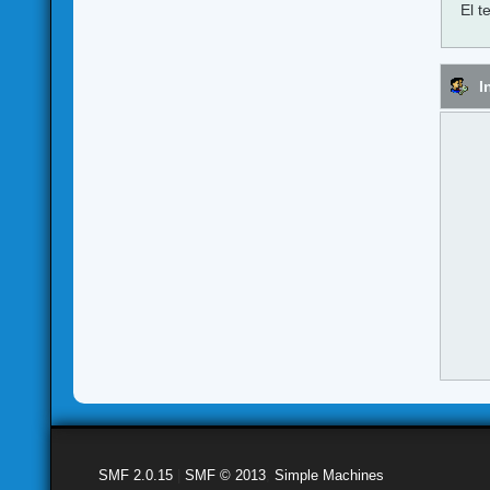
El t
I
SMF 2.0.15
|
SMF © 2013
,
Simple Machines