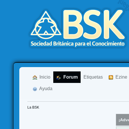
  Inicio
  Forum
Etiquetas
  Ezine
  Ayuda
La BSK
¡Adve