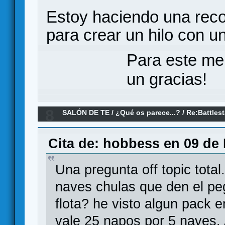
Estoy haciendo una recop
para crear un hilo con un
Para este me
un gracias!
8
SALÓN DE TE
/
¿Qué os parece...?
/
Re:Battles
Cita de: hobbess en 09 de 
Una pregunta off topic tota
naves chulas que den el pe
flota? he visto algun pack
vale 25 napos por 5 naves. 