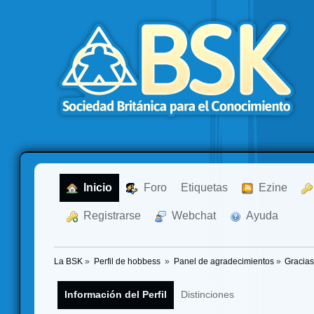
  Inicio
  Foro
Etiquetas
  Ezine
  Registrarse
  Webchat
  Ayuda
La BSK
»
Perfil de hobbess 
»
Panel de agradecimientos
»
Gracias
Información del Perfil
Distinciones