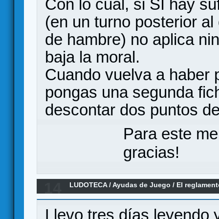
Con lo cual, si SÍ hay su
(en un turno posterior al
de hambre) no aplica nin
baja la moral.
Cuando vuelva a haber p
pongas una segunda fic
descontar dos puntos de
Para este me
gracias!
14
LUDOTECA
/
Ayudas de Juego
/
El reglamen
matando
Llevo tres días leyendo 