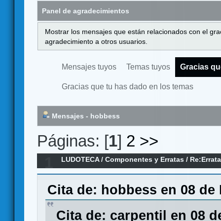
Panel de agradecimientos
Mostrar los mensajes que están relacionados con el gra
agradecimiento a otros usuarios.
Mensajes tuyos
Temas tuyos
Gracias qu
Gracias que tu has dado en los temas
Mensajes - hobbess
Páginas: [
1
]
2
>>
1
LUDOTECA
/
Componentes y Erratas
/
Re:Errat
Cita de: hobbess en 08 de 
Cita de: carpentil en 08 