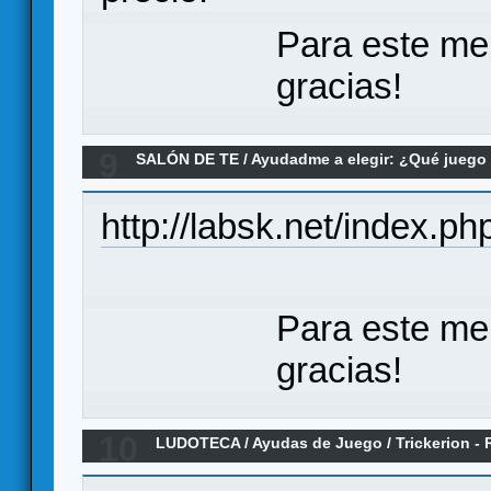
Para este me
gracias!
9
SALÓN DE TE
/
Ayudadme a elegir: ¿Qué jueg
sobre El Grande ¿Gabinete Lúdico o edición 
http://labsk.net/index.p
Para este me
gracias!
10
LUDOTECA
/
Ayudas de Juego
/
Trickerion -