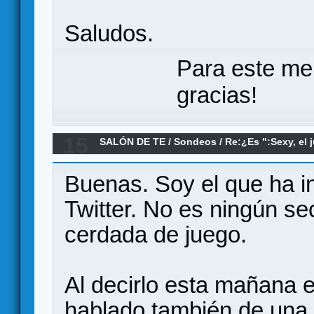
Saludos.
Para este me
gracias!
15
SALÓN DE TE
/
Sondeos
/
Re:¿Es ":Sexy, el j
juego sexista?
Buenas. Soy el que ha in
Twitter. No es ningún s
cerdada de juego.
Al decirlo esta mañana e
hablado también de una 