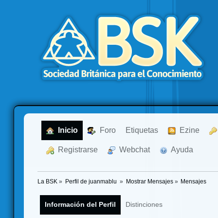
  Inicio
  Foro
Etiquetas
  Ezine
  Registrarse
  Webchat
  Ayuda
La BSK
»
Perfil de juanmablu 
»
Mostrar Mensajes
»
Mensajes
Información del Perfil
Distinciones