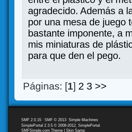
agradecido. Además a la
por una mesa de juego 
bastante imponente, a 
mis miniaturas de plást
para que den el pego.
Páginas: [
1
]
2
3
>>
SMF 2.0.15
|
SMF © 2013
,
Simple Machines
SimplePortal 2.3.5 © 2008-2012, SimplePortal
SMFSimple.com Theme | Skin Samp