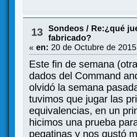
Sondeos
/
Re:¿qué jue
13
fabricado?
«
en:
20 de Octubre de 2015
Este fin de semana (otra
dados del Command and 
olvidó la semana pasada
tuvimos que jugar las pr
equivalencias, en un pri
hicimos una prueba par
pegatinas y nos gustó m