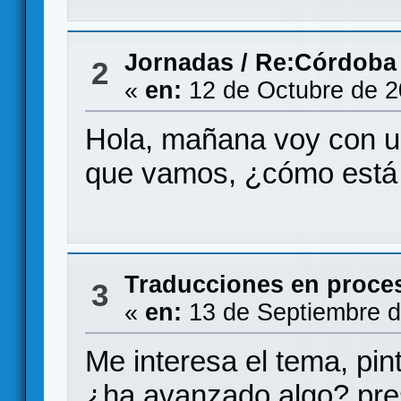
Jornadas
/
Re:Córdoba
2
«
en:
12 de Octubre de 2
Hola, mañana voy con un
que vamos, ¿cómo está 
Traducciones en proce
3
«
en:
13 de Septiembre d
Me interesa el tema, pi
¿ha avanzado algo? pre