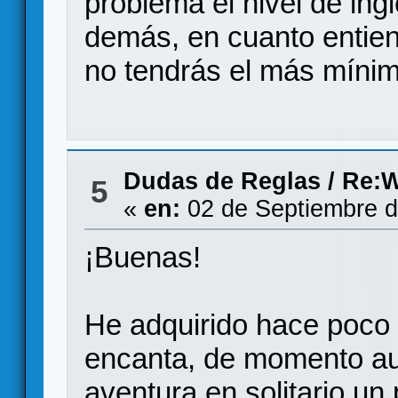
problema el nivel de ing
demás, en cuanto entie
no tendrás el más míni
Dudas de Reglas
/
Re:W
5
«
en:
02 de Septiembre d
¡Buenas!
He adquirido hace poco 
encanta, de momento au
aventura en solitario un