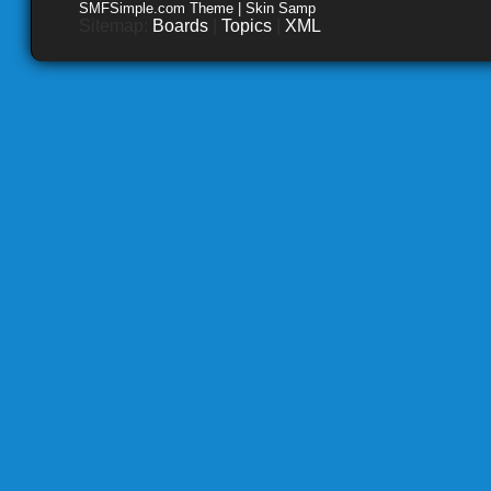
SMFSimple.com Theme | Skin Samp
Sitemap:
Boards
|
Topics
|
XML