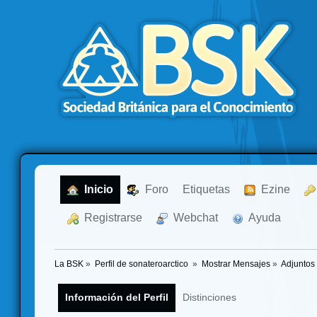
  Inicio
  Foro
Etiquetas
  Ezine
  Registrarse
  Webchat
  Ayuda
La BSK
»
Perfil de sonateroarctico 
»
Mostrar Mensajes
»
Adjuntos
Información del Perfil
Distinciones