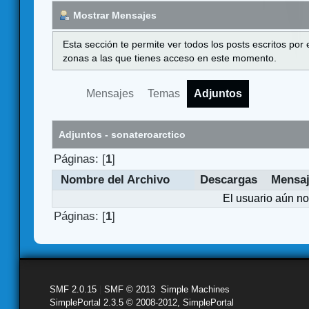
Mostrar Mensajes
Esta sección te permite ver todos los posts escritos por
zonas a las que tienes acceso en este momento.
Mensajes
Temas
Adjuntos
Adjuntos - sonateroarctico
Páginas: [
1
]
Nombre del Archivo
Descargas
Mensa
El usuario aún no
Páginas: [
1
]
SMF 2.0.15
|
SMF © 2013
,
Simple Machines
SimplePortal 2.3.5 © 2008-2012, SimplePortal