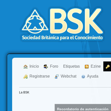
  Inicio
  Foro
Etiquetas
  Ezine
  Registrarse
  Webchat
  Ayuda
La BSK
Recordatorio de autenticación