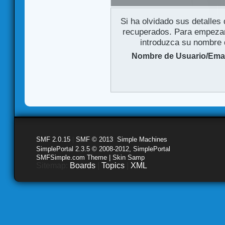
Si ha olvidado sus detalles
recuperados. Para empezar 
introduzca su nombre d
Nombre de Usuario/Emai
SMF 2.0.15
|
SMF © 2013
,
Simple Machines
SimplePortal 2.3.5 © 2008-2012, SimplePortal
SMFSimple.com Theme | Skin Samp
Sitemap:
Boards
|
Topics
|
XML