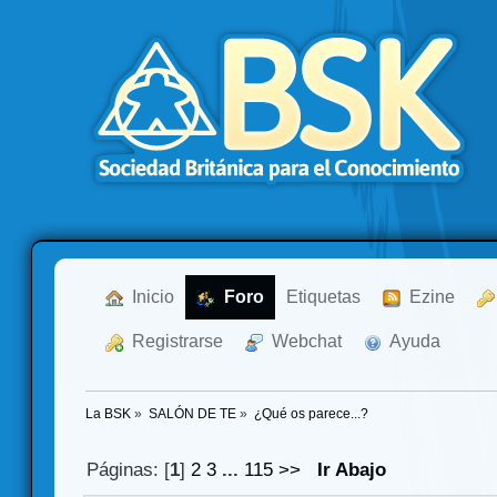
  Inicio
  Foro
Etiquetas
  Ezine
  Registrarse
  Webchat
  Ayuda
La BSK
»
SALÓN DE TE
»
¿Qué os parece...?
Páginas: [
1
]
2
3
...
115
>>
Ir Abajo