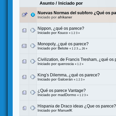
Asunto
/
Iniciado por
Nuevas Normas del subforo ¿Qué os p
Iniciado por
afrikaner
Nippon, ¿qué os parece?
Iniciado por
Ksuco
«
1
2
3
»
Monopoly, ¿qué os parece?
Iniciado por
Betote
«
1
2
3
...
26
»
Civilization, de Francis Tresham, ¿qué os
Iniciado por
queroscia
«
1
2
»
King's Dilemma, ¿qué os parece?
Iniciado por
Galcerán
«
1
2
3
»
¿Qué os parece Vantage?
Iniciado por
madDormo
«
1
2
3
»
Hispania de Draco ideas ¿Que os parece?
Iniciado por
ManuelK