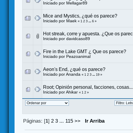
Iniciado por
Mellagar89
Mice and Mystics, ¿qué os parece?
Iniciado por
Maek
«
1
2
3
...
6
»
Hot streak, corre y apuesta. ¿Que os pare
Iniciado por
davidcaso89
Fire in the Lake GMT ¿ Que os parece?
Iniciado por
Peazoanimal
Aeon's End, ¿qué os parece?
Iniciado por
Ananda
«
1
2
3
...
19
»
Root; Opinión personal, facciones, cosas...
Iniciado por
Ahikar
«
1
2
»
Páginas: [
1
]
2
3
...
115
>>
Ir Arriba