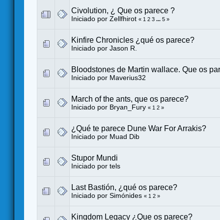
Civolution, ¿ Que os parece ?
Iniciado por
Zellfhirot
«
1
2
3
...
5
»
Kinfire Chronicles ¿qué os parece?
Iniciado por
Jason R.
Bloodstones de Martin wallace. Que os pa
Iniciado por
Maverius32
March of the ants, que os parece?
Iniciado por
Bryan_Fury
«
1
2
»
¿Qué te parece Dune War For Arrakis?
Iniciado por
Muad Dib
Stupor Mundi
Iniciado por
tels
Last Bastión, ¿qué os parece?
Iniciado por
Simónides
«
1
2
»
Kingdom Legacy ¿Que os parece?