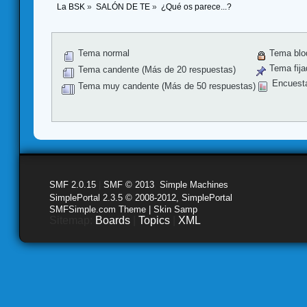
La BSK
»
SALÓN DE TE
»
¿Qué os parece...?
Tema normal
Tema blo
Tema fija
Tema candente (Más de 20 respuestas)
Encuest
Tema muy candente (Más de 50 respuestas)
SMF 2.0.15
|
SMF © 2013
,
Simple Machines
SimplePortal 2.3.5 © 2008-2012, SimplePortal
SMFSimple.com Theme | Skin Samp
Sitemap:
Boards
|
Topics
|
XML