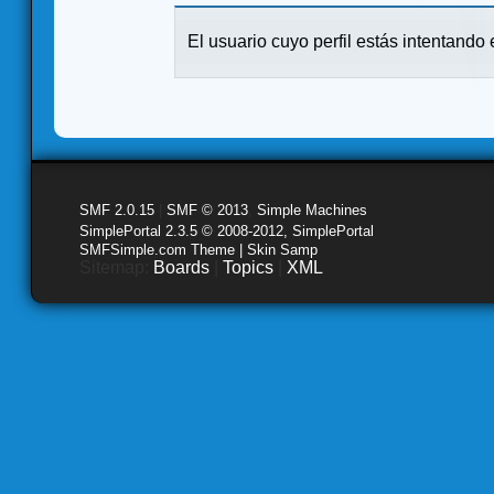
El usuario cuyo perfil estás intentando e
SMF 2.0.15
|
SMF © 2013
,
Simple Machines
SimplePortal 2.3.5 © 2008-2012, SimplePortal
SMFSimple.com Theme | Skin Samp
Sitemap:
Boards
|
Topics
|
XML