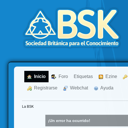
  Inicio
  Foro
Etiquetas
  Ezine
  Registrarse
  Webchat
  Ayuda
La BSK
¡Un error ha ocurrido!