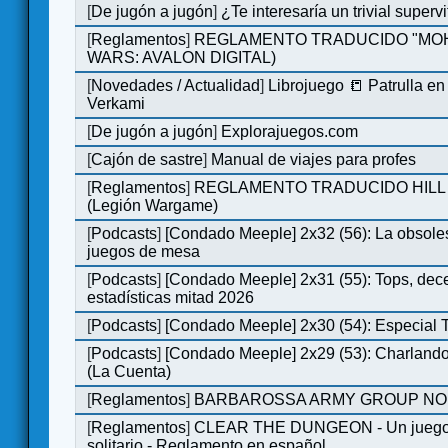
[
De jugón a jugón
]
¿Te interesaría un trivial super
[
Reglamentos
]
REGLAMENTO TRADUCIDO "MOH
WARS: AVALON DIGITAL)
[
Novedades / Actualidad
]
Librojuego 📒 Patrulla en
Verkami
[
De jugón a jugón
]
Explorajuegos.com
[
Cajón de sastre
]
Manual de viajes para profes
[
Reglamentos
]
REGLAMENTO TRADUCIDO HILL
(Legión Wargame)
[
Podcasts
]
[Condado Meeple] 2x32 (56): La obsole
juegos de mesa
[
Podcasts
]
[Condado Meeple] 2x31 (55): Tops, dec
estadísticas mitad 2026
[
Podcasts
]
[Condado Meeple] 2x30 (54): Especial
[
Podcasts
]
[Condado Meeple] 2x29 (53): Charlando
(La Cuenta)
[
Reglamentos
]
BARBAROSSA ARMY GROUP NO
[
Reglamentos
]
CLEAR THE DUNGEON - Un juego 
solitario - Reglamento en español