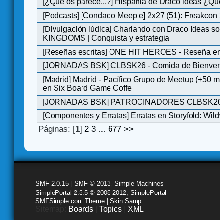
[
¿Qué os parece...?
]
Hispania de Draco ideas ¿Qu
[
Podcasts
]
[Condado Meeple] 2x27 (51): Freakcon
[
Divulgación lúdica
]
Charlando con Draco Ideas s
KINGDOMS | Conquista y estrategia
[
Reseñas escritas
]
ONE HIT HEROES - Reseña en 
[
JORNADAS BSK
]
CLBSK26 - Comida de Bienve
[
Madrid
]
Madrid - Pacífico Grupo de Meetup (+50 
en Six Board Game Coffe
[
JORNADAS BSK
]
PATROCINADORES CLBSK2
[
Componentes y Erratas
]
Erratas en Storyfold: Wi
Páginas: [
1
]
2
3
...
677
>>
SMF 2.0.15
|
SMF © 2013
,
Simple Machines
SimplePortal 2.3.5 © 2008-2012, SimplePortal
SMFSimple.com Theme | Skin Samp
Sitemap:
Boards
|
Topics
|
XML