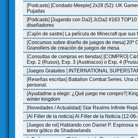
[
Podcasts
]
[Condado Meeple] 2x28 (52): UK Games
Pujadas
[
Podcasts
]
[Jugando con Da2] JcDa2 #163 TOP10 
diseñadores
[
Cajón de sastre
]
La película de Minecraft que sus 
[
Concursos sobre diseño de juegos de mesa
]
20º 
Granollers de creación de juegos de mesa
[
Consultas de compras en tiendas
]
[COMPRO] C&C
Exp. 2 (Rusos), Exp. 3 (Austriacos) o Exp. 4 (Prusi
[
Juegos Gratuitos
]
INTERNATIONAL SUPERSTAR
[
Reseñas escritas
]
Battalion Combat Series. Una cl
personal.
[
Ayudadme a elegir: ¿Qué juego me compro?
]
King
winter kingdom
[
Novedades / Actualidad
]
Star Realms Infinite Repl
[
Al Filler de la noticia
]
Al Filler de la Noticia (12-06
[
Juegos de rol
]
Hablando con Daniel P. Espinosa s
terror gótico de Shadowlands