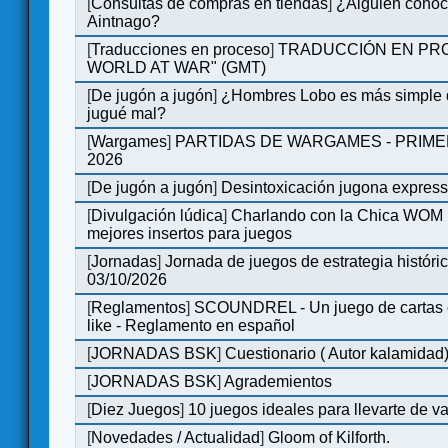
[
Consultas de compras en tiendas
]
¿Alguien conoce
Aintnago?
[
Traducciones en proceso
]
TRADUCCIÓN EN PRO
WORLD AT WAR" (GMT)
[
De jugón a jugón
]
¿Hombres Lobo es más simple q
jugué mal?
[
Wargames
]
PARTIDAS DE WARGAMES - PRIM
2026
[
De jugón a jugón
]
Desintoxicación jugona expres
[
Divulgación lúdica
]
Charlando con la Chica WOM | 
mejores insertos para juegos
[
Jornadas
]
Jornada de juegos de estrategia históri
03/10/2026
[
Reglamentos
]
SCOUNDREL - Un juego de cartas en
like - Reglamento en español
[
JORNADAS BSK
]
Cuestionario ( Autor kalamidad
[
JORNADAS BSK
]
Agrademientos
[
Diez Juegos
]
10 juegos ideales para llevarte de 
[
Novedades / Actualidad
]
Gloom of Kilforth.