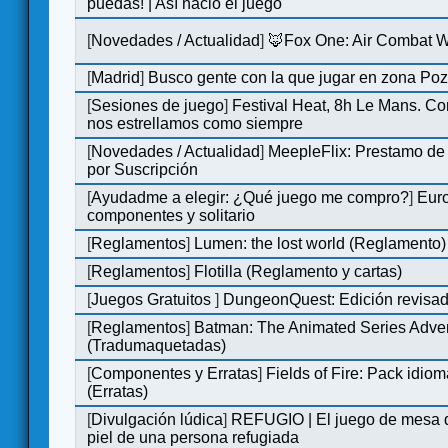
puedas! | Así nació el juego
[
Novedades / Actualidad
]
🦊Fox One: Air Combat 
[
Madrid
]
Busco gente con la que jugar en zona Po
[
Sesiones de juego
]
Festival Heat, 8h Le Mans. C
nos estrellamos como siempre
[
Novedades / Actualidad
]
MeepleFlix: Prestamo de
por Suscripción
[
Ayudadme a elegir: ¿Qué juego me compro?
]
Eur
componentes y solitario
[
Reglamentos
]
Lumen: the lost world (Reglamento)
[
Reglamentos
]
Flotilla (Reglamento y cartas)
[
Juegos Gratuitos
]
DungeonQuest: Edición revisad
[
Reglamentos
]
Batman: The Animated Series Adve
(Tradumaquetadas)
[
Componentes y Erratas
]
Fields of Fire: Pack id
(Erratas)
[
Divulgación lúdica
]
REFUGIO | El juego de mesa q
piel de una persona refugiada