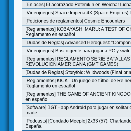
[
Enlaces
]
El acorazado Potemkin en Weichar lucha
[
Videojuegos
]
Space Imperia 4X (Space Empires) D
[
Peticiones de reglamentos
]
Cosmic Encounters
[
Reglamentos
]
KOBAYASHI MARU: A TEST OF 
Reglamento en español
[
Dudas de Reglas
]
Advanced Heroquest: "Compone
[
Videojuegos
]
Busco gente para jugar a PC y switc
[
Reglamentos
]
REGLAMENTO SERIE BATALLAS 
REVOLUCION AMERICANA (GMT GAMES)
[
Dudas de Reglas
]
Storyfold: Wildwoods (Final prim
[
Reglamentos
]
KICK - Un juego de fútbol de Reiner
Reglamento en español
[
Reglamentos
]
THE GAME OF ANCIENT KINGDOM
en español
[
Software
]
BGT - app Android para jugar en solitari
made
[
Podcasts
]
[Condado Meeple] 2x33 (57): Charlan
España