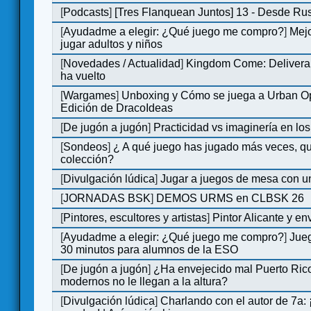
[
Podcasts
]
[Tres Flanquean Juntos] 13 - Desde Ru
[
Ayudadme a elegir: ¿Qué juego me compro?
]
Mejo
jugar adultos y niños
[
Novedades / Actualidad
]
Kingdom Come: Deliveran
ha vuelto
[
Wargames
]
Unboxing y Cómo se juega a Urban Op
Edición de DracoIdeas
[
De jugón a jugón
]
Practicidad vs imaginería en lo
[
Sondeos
]
¿ A qué juego has jugado más veces, qu
colección?
[
Divulgación lúdica
]
Jugar a juegos de mesa con u
[
JORNADAS BSK
]
DEMOS URMS en CLBSK 26
[
Pintores, escultores y artistas
]
Pintor Alicante y en
[
Ayudadme a elegir: ¿Qué juego me compro?
]
Jue
30 minutos para alumnos de la ESO
[
De jugón a jugón
]
¿Ha envejecido mal Puerto Rico
modernos no le llegan a la altura?
[
Divulgación lúdica
]
Charlando con el autor de 7a: