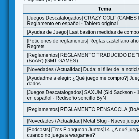
Tema
[
Juegos Descatalogados
]
CRAZY GOLF (GAMES Ma
Reglamento en español - Tablero original
[
Ayudas de Juego
]
Last bastion medidas de comp
[
Peticiones de reglamentos
]
Reglas castellano aho
Regrets
[
Reglamentos
]
REGLAMENTO TRADUCIDO DE 
(BoAR) (GMT GAMES)
[
Novedades / Actualidad
]
Duda: al filler de la notici
[
Ayudadme a elegir: ¿Qué juego me compro?
]
Jueg
dados
[
Juegos Descatalogados
]
SAXUM (Sid Sackson - 
en español - Rediseño sencillo ByN
[
Reglamentos
]
REGLAMENTO PENSACOLA (BoA
[
Novedades / Actualidad
]
Metal Slug - Nuevo jueg
[
Podcasts
]
[Tres Flanquean Juntos]14-¿A qué jue
cuando no juega a wargames?