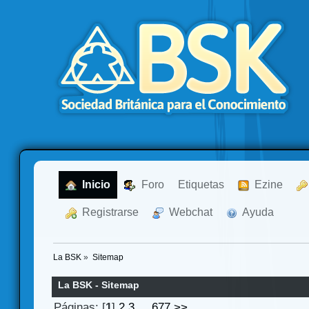
  Inicio
  Foro
Etiquetas
  Ezine
  Registrarse
  Webchat
  Ayuda
La BSK
»
Sitemap
La BSK - Sitemap
Páginas: [
1
]
2
3
...
677
>>