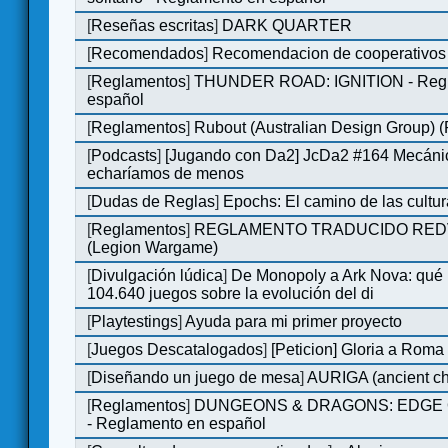
[
Reseñas escritas
]
DARK QUARTER
[
Recomendados
]
Recomendacion de cooperativos 
[
Reglamentos
]
THUNDER ROAD: IGNITION - Regl
español
[
Reglamentos
]
Rubout (Australian Design Group) 
[
Podcasts
]
[Jugando con Da2] JcDa2 #164 Mecáni
echaríamos de menos
[
Dudas de Reglas
]
Epochs: El camino de las cultu
[
Reglamentos
]
REGLAMENTO TRADUCIDO RED
(Legion Wargame)
[
Divulgación lúdica
]
De Monopoly a Ark Nova: qué
104.640 juegos sobre la evolución del di
[
Playtestings
]
Ayuda para mi primer proyecto
[
Juegos Descatalogados
]
[Peticion] Gloria a Roma
[
Diseñando un juego de mesa
]
AURIGA (ancient cha
[
Reglamentos
]
DUNGEONS & DRAGONS: EDGE 
- Reglamento en español