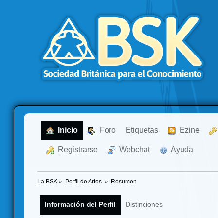
  Inicio
  Foro
Etiquetas
  Ezine
  Registrarse
  Webchat
  Ayuda
La BSK
»
Perfil de Artos 
»
Resumen
Información del Perfil
Distinciones