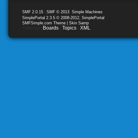
SMF 2.0.15
|
SMF © 2013
,
Simple Machines
SimplePortal 2.3.5 © 2008-2012, SimplePortal
SMFSimple.com Theme | Skin Samp
Sitemap:
Boards
|
Topics
|
XML