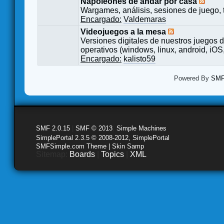
Napoleones de andar por casa
Wargames, análisis, sesiones de juego, 
Encargado:
Valdemaras
Videojuegos a la mesa
Versiones digitales de nuestros juegos d
operativos (windows, linux, android, iOS,
Encargado:
kalisto59
Powered By
SMF 
SMF 2.0.15
|
SMF © 2013
,
Simple Machines
SimplePortal 2.3.5 © 2008-2012, SimplePortal
SMFSimple.com Theme | Skin Samp
Sitemap:
Boards
|
Topics
|
XML