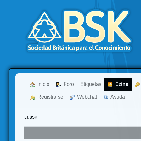
  Inicio
  Foro
Etiquetas
  Ezine
  Registrarse
  Webchat
  Ayuda
La BSK