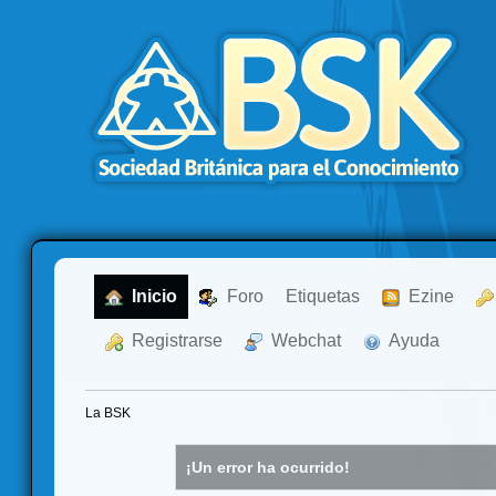
  Inicio
  Foro
Etiquetas
  Ezine
  Registrarse
  Webchat
  Ayuda
La BSK
¡Un error ha ocurrido!