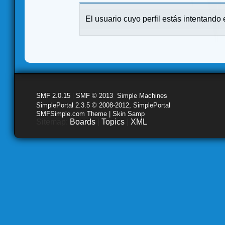
El usuario cuyo perfil estás intentando e
SMF 2.0.15
|
SMF © 2013
,
Simple Machines
SimplePortal 2.3.5 © 2008-2012, SimplePortal
SMFSimple.com Theme | Skin Samp
Sitemap:
Boards
|
Topics
|
XML