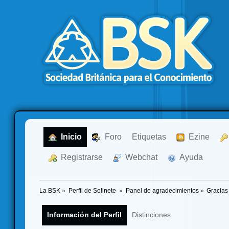
  Inicio
  Foro
Etiquetas
  Ezine
  Registrarse
  Webchat
  Ayuda
La BSK
»
Perfil de Solinete 
»
Panel de agradecimientos
»
Gracias
Información del Perfil
Distinciones