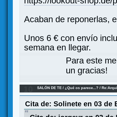
https://lookout-shop.de
Acaban de reponerlas, 
Unos 6 € con envío inclu
semana en llegar.
Para este me
un gracias!
10
SALÓN DE TE
/
¿Qué os parece...?
/
Re:Arqui
¿qué os parece?
Cita de: Solinete en 03 de 