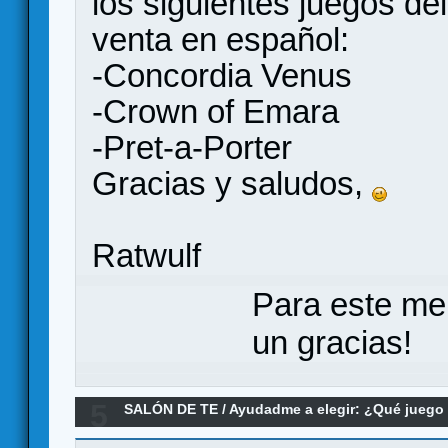
los siguientes juegos del
venta en español:
-Concordia Venus
-Crown of Emara
-Pret-a-Porter
Gracias y saludos,
Ratwulf
Para este me
un gracias!
5
SALÓN DE TE
/
Ayudadme a elegir: ¿Qué jueg
/ Great Western Trail / Terraforming Mars