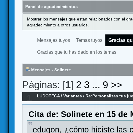
Panel de agradecimientos
Mostrar los mensajes que están relacionados con el gra
agradecimiento a otros usuarios.
Mensajes tuyos
Temas tuyos
Gracias qu
Gracias que tu has dado en los temas
Mensajes - Solinete
Páginas: [
1
]
2
3
...
9
>>
1
LUDOTECA
/
Variantes
/
Re:Personalizas tus j
Cita de: Solinete en 15 de
edugon, ¿cómo hiciste las 