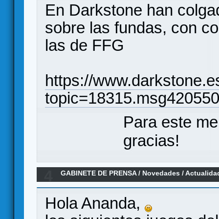
En Darkstone han colga
sobre las fundas, con c
las de FFG
https://www.darkstone.e
topic=18315.msg42055
Para este me
gracias!
4
GABINETE DE PRENSA
/
Novedades / Actualida
editados próximamente en español (Bienvenido
Hola Ananda,