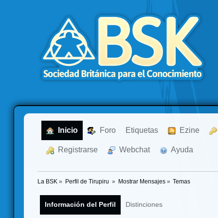
  Inicio
  Foro
Etiquetas
  Ezine
  Registrarse
  Webchat
  Ayuda
La BSK
»
Perfil de Tirupiru 
»
Mostrar Mensajes
»
Temas
Información del Perfil
Distinciones