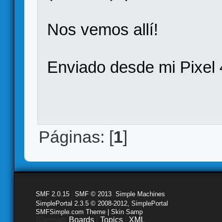
Nos vemos allí!
Enviado desde mi Pixel 
Páginas: [
1
]
SMF 2.0.15
|
SMF © 2013
,
Simple Machines
SimplePortal 2.3.5 © 2008-2012, SimplePortal
SMFSimple.com Theme | Skin Samp
Sitemap:
Boards
|
Topics
|
XML