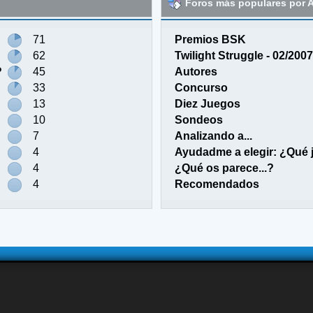
Foros más populares por A
71
Premios BSK
62
Twilight Struggle - 02/2007
?
45
Autores
33
Concurso
13
Diez Juegos
10
Sondeos
7
Analizando a...
4
Ayudadme a elegir: ¿Qué
4
¿Qué os parece...?
4
Recomendados