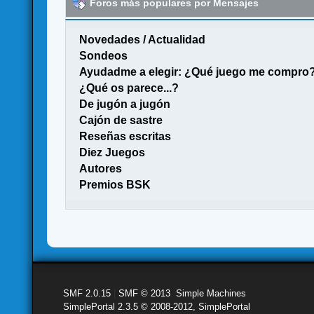
Foros más populares por Mensajes
Novedades / Actualidad
Sondeos
Ayudadme a elegir: ¿Qué juego me compro
¿Qué os parece...?
De jugón a jugón
Cajón de sastre
Reseñas escritas
Diez Juegos
Autores
Premios BSK
SMF 2.0.15
|
SMF © 2013
,
Simple Machines
SimplePortal 2.3.5 © 2008-2012, SimplePortal