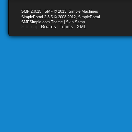
SMF 2.0.15
|
SMF © 2013
,
Simple Machines
SimplePortal 2.3.5 © 2008-2012, SimplePortal
SMFSimple.com Theme | Skin Samp
Sitemap:
Boards
|
Topics
|
XML