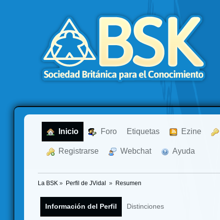
  Inicio
  Foro
Etiquetas
  Ezine
  Registrarse
  Webchat
  Ayuda
La BSK
»
Perfil de JVidal 
»
Resumen
Información del Perfil
Distinciones