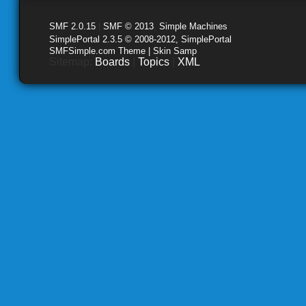
SMF 2.0.15
|
SMF © 2013
,
Simple Machines
SimplePortal 2.3.5 © 2008-2012, SimplePortal
SMFSimple.com Theme | Skin Samp
Sitemap:
Boards
|
Topics
|
XML