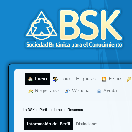
  Inicio
  Foro
Etiquetas
  Ezine
  Registrarse
  Webchat
  Ayuda
La BSK
»
Perfil de Irene 
»
Resumen
Información del Perfil
Distinciones